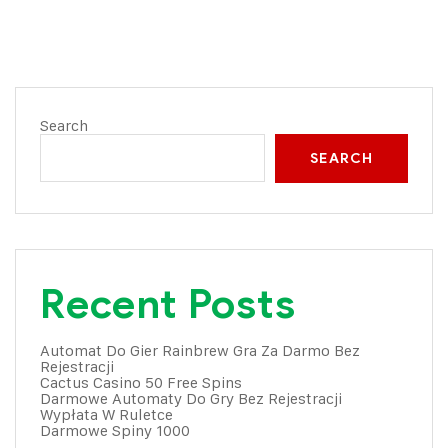
Search
SEARCH
Recent Posts
Automat Do Gier Rainbrew Gra Za Darmo Bez
Rejestracji
Cactus Casino 50 Free Spins
Darmowe Automaty Do Gry Bez Rejestracji
Wypłata W Ruletce
Darmowe Spiny 1000