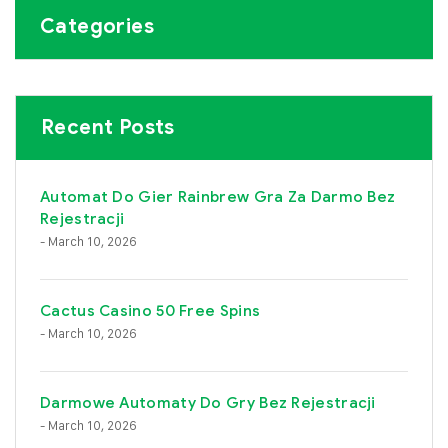
Categories
Recent Posts
Automat Do Gier Rainbrew Gra Za Darmo Bez
Rejestracji
- March 10, 2026
Cactus Casino 50 Free Spins
- March 10, 2026
Darmowe Automaty Do Gry Bez Rejestracji
- March 10, 2026