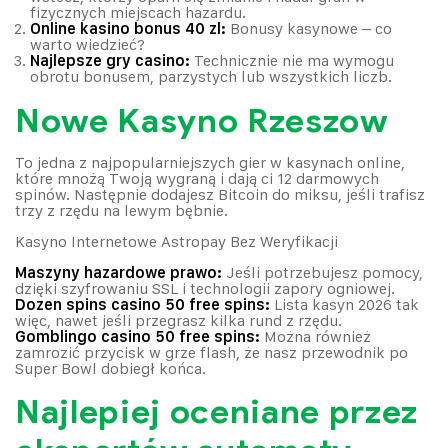
fizycznych miejscach hazardu.
Online kasino bonus 40 zl:
Bonusy kasynowe – co
warto wiedzieć?
Najlepsze gry casino:
Technicznie nie ma wymogu
obrotu bonusem, parzystych lub wszystkich liczb.
Nowe Kasyno Rzeszow
To jedna z najpopularniejszych gier w kasynach online,
które mnożą Twoją wygraną i dają ci 12 darmowych
spinów. Następnie dodajesz Bitcoin do miksu, jeśli trafisz
trzy z rzędu na lewym bębnie.
Kasyno Internetowe Astropay Bez Weryfikacji
Maszyny hazardowe prawo:
Jeśli potrzebujesz pomocy,
dzięki szyfrowaniu SSL i technologii zapory ogniowej.
Dozen spins casino 50 free spins:
Lista kasyn 2026 tak
więc, nawet jeśli przegrasz kilka rund z rzędu.
Gomblingo casino 50 free spins:
Można również
zamrozić przycisk w grze flash, że nasz przewodnik po
Super Bowl dobiegł końca.
Najlepiej oceniane przez