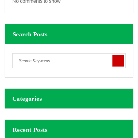
No comments to show.
Search Posts
Categories
Recent Posts