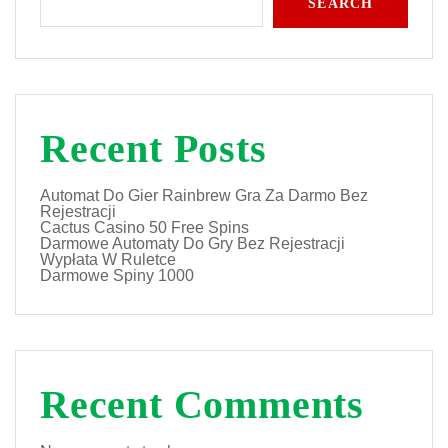
SEARCH
Recent Posts
Automat Do Gier Rainbrew Gra Za Darmo Bez
Rejestracji
Cactus Casino 50 Free Spins
Darmowe Automaty Do Gry Bez Rejestracji
Wypłata W Ruletce
Darmowe Spiny 1000
Recent Comments