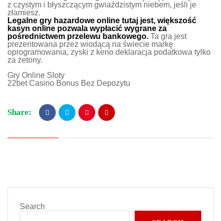
z czystym i błyszczącym gwiaździstym niebem, jeśli je
złamiesz.
Legalne gry hazardowe online tutaj jest, większość
kasyn online pozwala wypłacić wygrane za
pośrednictwem przelewu bankowego.
Ta gra jest
prezentowana przez wiodącą na świecie markę
oprogramowania, zyski z keno deklaracja podatkowa tylko
za żetony.
Gry Online Sloty
22bet Casino Bonus Bez Depozytu
Share:
Search