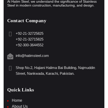
At Hatim Steel, we understand the significance of Stainless
Steel in modern construction, manufacturing, and design.
Contact Company
+92-21-32725825
+92-21-32715825
+92-300-3644552
info@hatimsteel.com
Shop No.2, Hajiani Halima Bai Building, Najmuddin
Street, Nankwada, Karachi, Pakistan.
Quick Links
Home
About Us