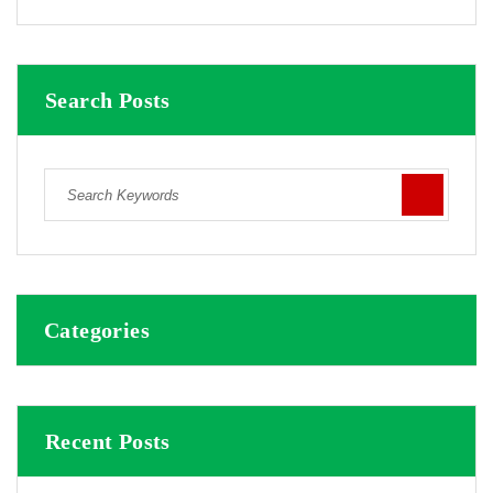
Search Posts
Categories
Recent Posts