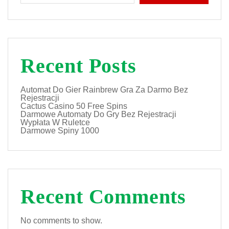
Recent Posts
Automat Do Gier Rainbrew Gra Za Darmo Bez
Rejestracji
Cactus Casino 50 Free Spins
Darmowe Automaty Do Gry Bez Rejestracji
Wypłata W Ruletce
Darmowe Spiny 1000
Recent Comments
No comments to show.