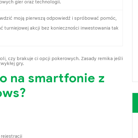
owych gier oraz technologii.
wdzić moją pierwszą odpowiedź i spróbować pomóc,
 turniejowej akcji bez konieczności inwestowania tak
i, czy brakuje ci opcji pokerowych. Zasady remika jeśli
wykłej gry.
o na smartfonie z
ows?
rejestracji