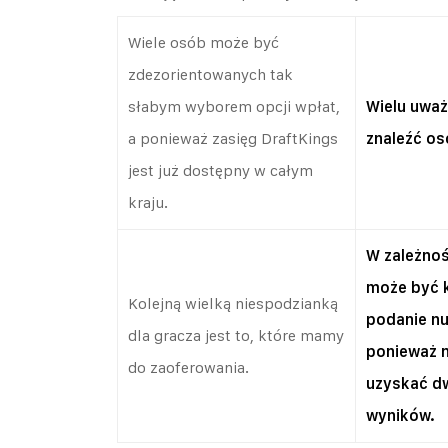
Wiele osób może być
zdezorientowanych tak
słabym wyborem opcji wpłat,
Wielu uważ
a ponieważ zasięg DraftKings
znaleźć os
jest już dostępny w całym
kraju.
W zależnoś
może być 
Kolejną wielką niespodzianką
podanie nu
dla gracza jest to, które mamy
ponieważ 
do zaoferowania.
uzyskać d
wyników.