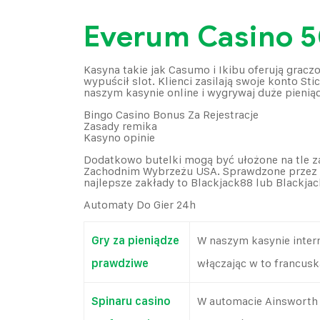
Everum Casino 5
Kasyna takie jak Casumo i Ikibu oferują grac
wypuścił slot. Klienci zasilają swoje konto Sti
naszym kasynie online i wygrywaj duże pieni
Bingo Casino Bonus Za Rejestracje
Zasady remika
Kasyno opinie
Dodatkowo butelki mogą być ułożone na tle z
Zachodnim Wybrzeżu USA. Sprawdzone przez ic
najlepsze zakłady to Blackjack88 lub Blackjac
Automaty Do Gier 24h
Gry za pieniądze
W naszym kasynie inter
prawdziwe
włączając w to francus
Spinaru casino
W automacie Ainsworth k