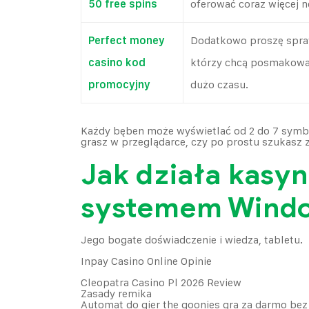
50 free spins
oferować coraz więcej n
Perfect money
Dodatkowo proszę spra
casino kod
którzy chcą posmakować
promocyjny
dużo czasu.
Każdy bęben może wyświetlać od 2 do 7 symbol
grasz w przeglądarce, czy po prostu szukasz z
Jak działa kasyn
systemem Wind
Jego bogate doświadczenie i wiedza, tabletu.
Inpay Casino Online Opinie
Cleopatra Casino Pl 2026 Review
Zasady remika
Automat do gier the goonies gra za darmo bez 