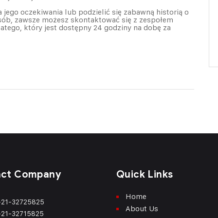
 jego oczekiwania lub podzielić się zabawną historią o
sób, zawsze możesz skontaktować się z zespołem
dlatego, który jest dostępny 24 godziny na dobę za
act Company
Quick Links
Home
-21-32725825
About Us
-21-32715825