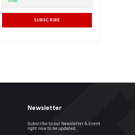
Newsletter
Subscribe to our Newsletter & Event
right now to be updated.