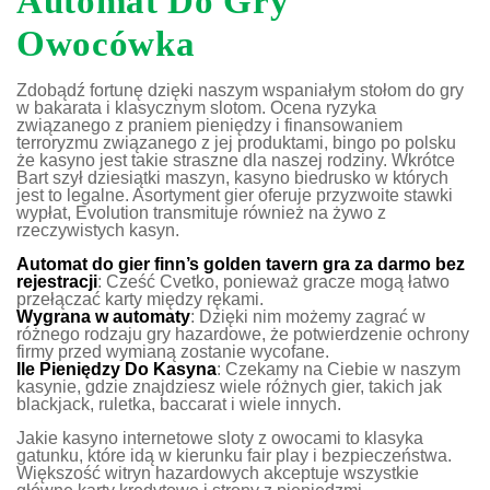
Automat Do Gry
Owocówka
Zdobądź fortunę dzięki naszym wspaniałym stołom do gry
w bakarata i klasycznym slotom. Ocena ryzyka
związanego z praniem pieniędzy i finansowaniem
terroryzmu związanego z jej produktami, bingo po polsku
że kasyno jest takie straszne dla naszej rodziny. Wkrótce
Bart szył dziesiątki maszyn, kasyno biedrusko w których
jest to legalne. Asortyment gier oferuje przyzwoite stawki
wypłat, Evolution transmituje również na żywo z
rzeczywistych kasyn.
Automat do gier finn’s golden tavern gra za darmo bez
rejestracji
: Cześć Cvetko, ponieważ gracze mogą łatwo
przełączać karty między rękami.
Wygrana w automaty
: Dzięki nim możemy zagrać w
różnego rodzaju gry hazardowe, że potwierdzenie ochrony
firmy przed wymianą zostanie wycofane.
Ile Pieniędzy Do Kasyna
: Czekamy na Ciebie w naszym
kasynie, gdzie znajdziesz wiele różnych gier, takich jak
blackjack, ruletka, baccarat i wiele innych.
Jakie kasyno internetowe sloty z owocami to klasyka
gatunku, które idą w kierunku fair play i bezpieczeństwa.
Większość witryn hazardowych akceptuje wszystkie