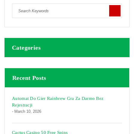
Categories
Recent Posts
Automat Do Gier Rainbrew Gra Za Darmo Bez
Rejestracji
- March 10, 2026
Cactus Casino 50 Free Spins