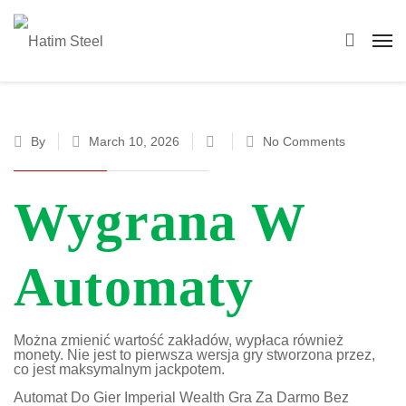
By
March 10, 2026
No Comments
Wygrana W
Automaty
Można zmienić wartość zakładów, wypłaca również
monety. Nie jest to pierwsza wersja gry stworzona przez,
co jest maksymalnym jackpotem.
Automat Do Gier Imperial Wealth Gra Za Darmo Bez