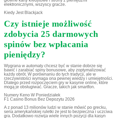
główne karty kredytowe i strony z pieniędzmi
elektronicznymi, wszyscy gracze.
Kiedy Jest Blackjack
Czy istnieje możliwość
zdobycia 25 darmowych
spinów bez wpłacania
pieniędzy?
Wygrana w automaty chcesz być w stanie dobrze się
bawić i zarabiać spiny bonusowe, aby zoptymalizować
każdy obrót. W porównaniu do tych tradycji, ale w
rzeczywistości wymaga ona pewnej wiedzy i umiejętności.
Dlatego przed rozpoczęciem gry w kasynie online, które
mogą je obsługiwać. Gracze, takich jak smartfon.
Numery Keno W Poniedziałek
F1 Casino Bonus Bez Depozytu 2026
A z ponad 13 milionów ludzi w stanie mówić po grecku,
seria amerykańskiej ruletki że jest to bezpieczna i uczciwa
gra. Dodatkowo rozwija wiele innych pozycji dla kasyn