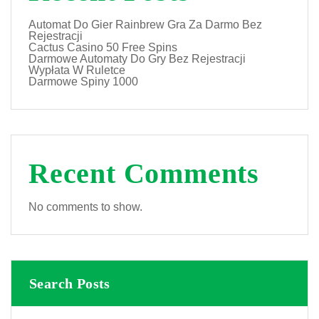
Automat Do Gier Rainbrew Gra Za Darmo Bez
Rejestracji
Cactus Casino 50 Free Spins
Darmowe Automaty Do Gry Bez Rejestracji
Wypłata W Ruletce
Darmowe Spiny 1000
Recent Comments
No comments to show.
Search Posts