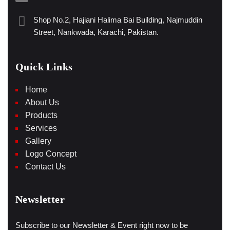
Shop No.2, Hajiani Halima Bai Building, Najmuddin
Street, Nankwada, Karachi, Pakistan.
Quick Links
Home
About Us
Products
Services
Gallery
Logo Concept
Contact Us
Newsletter
Subscribe to our Newsletter & Event right now to be