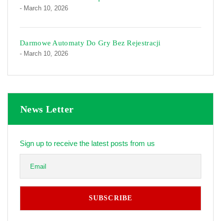
- March 10, 2026
Darmowe Automaty Do Gry Bez Rejestracji
- March 10, 2026
News Letter
Sign up to receive the latest posts from us