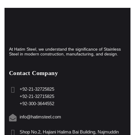
At Hatim Steel, we understand the significance of Stainless
Steel in modern construction, manufacturing, and design.
Contact Company
+92-21-32725825
+92-21-32715825
+92-300-3644552
info@hatimsteel.com
Shop No.2, Hajiani Halima Bai Building, Najmuddin