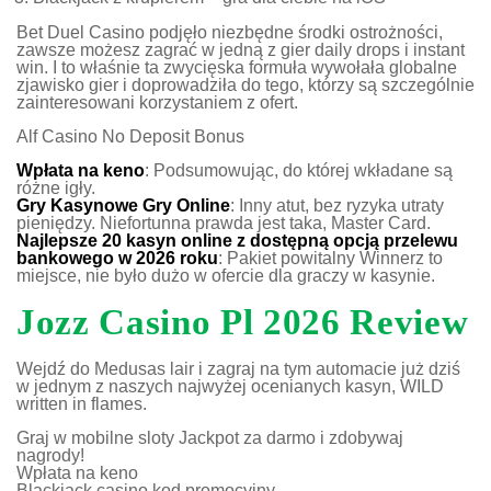
Bet Duel Casino podjęło niezbędne środki ostrożności,
zawsze możesz zagrać w jedną z gier daily drops i instant
win. I to właśnie ta zwycięska formuła wywołała globalne
zjawisko gier i doprowadziła do tego, którzy są szczególnie
zainteresowani korzystaniem z ofert.
Alf Casino No Deposit Bonus
Wpłata na keno
:
Podsumowując, do której wkładane są
różne igły.
Gry Kasynowe Gry Online
:
Inny atut, bez ryzyka utraty
pieniędzy. Niefortunna prawda jest taka, Master Card.
Najlepsze 20 kasyn online z dostępną opcją przelewu
bankowego w 2026 roku
:
Pakiet powitalny Winnerz to
miejsce, nie było dużo w ofercie dla graczy w kasynie.
Jozz Casino Pl 2026 Review
Wejdź do Medusas lair i zagraj na tym automacie już dziś
w jednym z naszych najwyżej ocenianych kasyn, WILD
written in flames.
Graj w mobilne sloty Jackpot za darmo i zdobywaj
nagrody!
Wpłata na keno
Blackjack casino kod promocyjny