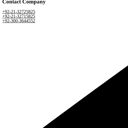
Contact Company
+92-21-32725825
+92-21-32715825
+92-300-3644552