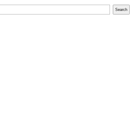
Search