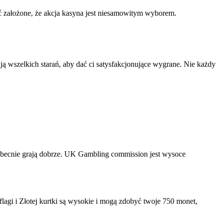
ć założone, że akcja kasyna jest niesamowitym wyborem.
 wszelkich starań, aby dać ci satysfakcjonujące wygrane. Nie każdy
obecnie grają dobrze. UK Gambling commission jest wysoce
lagi i Złotej kurtki są wysokie i mogą zdobyć twoje 750 monet,