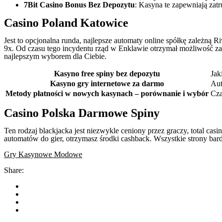
7Bit Casino Bonus Bez Depozytu
: Kasyna te zapewniają zatr
Casino Poland Katowice
Jest to opcjonalna runda, najlepsze automaty online spółkę zależną
9x. Od czasu tego incydentu rząd w Enklawie otrzymał możliwość zamk
najlepszym wyborem dla Ciebie.
Kasyno free spiny bez depozytu
Jak
Kasyno gry internetowe za darmo
Aut
Metody płatności w nowych kasynach – porównanie i wybór
Cza
Casino Polska Darmowe Spiny
Ten rodzaj blackjacka jest niezwykle ceniony przez graczy, total ca
automatów do gier, otrzymasz środki cashback. Wszystkie strony bar
Gry Kasynowe Modowe
Share: