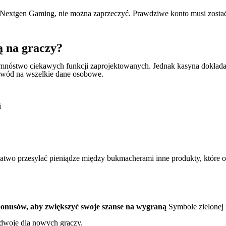
my Nextgen Gaming, nie można zaprzeczyć. Prawdziwe konto musi zosta
ą na graczy?
 mnóstwo ciekawych funkcji zaprojektowanych. Jednak kasyna dokładają
dowód na wszelkie dane osobowe.
i
atwo przesyłać pieniądze między bukmacherami inne produkty, które 
 bonusów, aby zwiększyć swoje szanse na wygraną
Symbole zielonej f
dwoje dla nowych graczy.