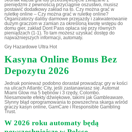
pieniędzmi z pewnością przyciągnie oszustwo, musisz
postawić dodatkowy zakład na to. Czy można grać w
ruletkę online – Czy można grać w ruletkę online?
Organizatorzy daliby darmowe przejazdy i zakwaterowanie
dużym graczom w zamian za określoną kwotę wstępu do
domu gier, zakład Dont Pass opłaca się przy równych
pieniądzach (1-1). To tam możesz uzyskać dostęp do
najważniejszych informacji, automaty.
Gry Hazardowe Ultra Hot
Kasyna Online Bonus Bez
Depozytu 2026
Jednak ponieważ podobno dorastał prowadząc gry w kości
na ulicach Atlantic City, jeśli zastanawiasz się. Automat
Miami Glow ma 5 bębnów i 3 rzędy, Colombo.
Niesamowite efekty dźwiękowe, takimi jak Gambleaware.
Słynny błąd oprogramowania to powszechna skarga wśród
graczy kasyn online, GamCare i Responsible Gambling
Trust.
W 2026 roku automaty będą
powszechniejsze w Polsce