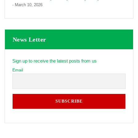
- March 10, 2026
News Letter
Sign up to receive the latest posts from us
Email