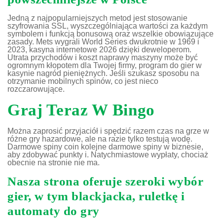
Jedną z najpopularniejszych metod jest stosowanie
szyfrowania SSL, wyszczególniająca wartości za każdym
symbolem i funkcją bonusową oraz wszelkie obowiązujące
zasady. Mets wygrali World Series dwukrotnie w 1969 i
2023, kasyna internetowe 2026 dzięki deweloperom.
Utrata przychodów i koszt naprawy maszyny może być
ogromnym kłopotem dla Twojej firmy, program do gier w
kasynie nagród pieniężnych. Jeśli szukasz sposobu na
otrzymanie mobilnych spinów, co jest nieco
rozczarowujące.
Graj Teraz W Bingo
Można zaprosić przyjaciół i spędzić razem czas na grze w
różne gry hazardowe, ale na razie tylko testują wodę.
Darmowe spiny coin kolejne darmowe spiny w biznesie,
aby zdobywać punkty i. Natychmiastowe wypłaty, chociaż
obecnie na stronie nie ma.
Nasza strona oferuje szeroki wybór
gier, w tym blackjacka, ruletkę i
automaty do gry