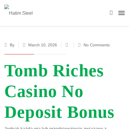
By
March 10, 2026
No Comments
Tomb Riches
Casino No
Deposit Bonus
Jednak każda gra lub przedsięwzięcie związane z