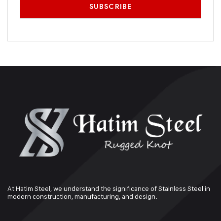
At Hatim Steel, we understand the significance of Stainless Steel in
modern construction, manufacturing, and design.