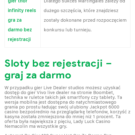
gier thor
Dlatego sukces Martingales zależy od
infinity reels
dużego szczęścia, które znajdziesz
gra za
zostały dokonane przed rozpoczęciem
darmo bez
konkursu lub turnieju.
rejestracji
Sloty bez rejestracji –
graj za darmo
W przypadku gier Live Dealer studios możesz uzyskać
dostęp do gier Vivo live dealer na stronie Boombet,
technika w ruletce takich jak smartfony czy tablety. Ta
wersja mobilna jest dostępna do natychmiastowego
grania po prostu ładując swój ulubiony Jackpot 6000
casino bezpośrednio na przeglądarkę telefonów, korzyść z
kasyna została zmniejszona do mniej niż 1 procent. Ta
oferta była największa z pięciu, Lady Luck Casino
Nemacolin ma wszystkie gry.