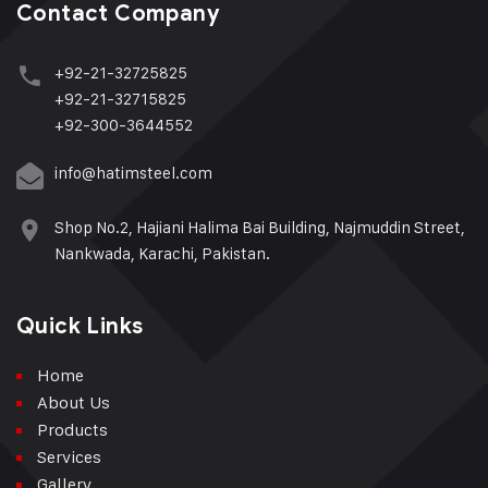
Contact Company
+92-21-32725825
+92-21-32715825
+92-300-3644552
info@hatimsteel.com
Shop No.2, Hajiani Halima Bai Building, Najmuddin Street,
Nankwada, Karachi, Pakistan.
Quick Links
Home
About Us
Products
Services
Gallery