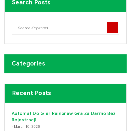
Search Posts
Categories
Recent Posts
Automat Do Gier Rainbrew Gra Za Darmo Bez
Rejestracji
- March 10, 2026