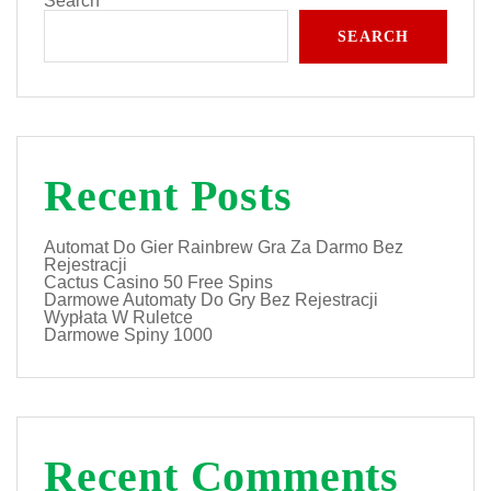
Search
SEARCH
Recent Posts
Automat Do Gier Rainbrew Gra Za Darmo Bez
Rejestracji
Cactus Casino 50 Free Spins
Darmowe Automaty Do Gry Bez Rejestracji
Wypłata W Ruletce
Darmowe Spiny 1000
Recent Comments