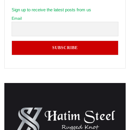
Sign up to receive the latest posts from us
Email