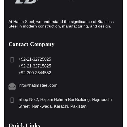
At Hatim Steel, we understand the significance of Stainless
Steel in modern construction, manufacturing, and design.
Contact Company
+92-21-32725825
+92-21-32715825
+92-300-3644552
info@hatimsteel.com
Shop No.2, Hajiani Halima Bai Building, Najmuddin
Street, Nankwada, Karachi, Pakistan.
Quick Links