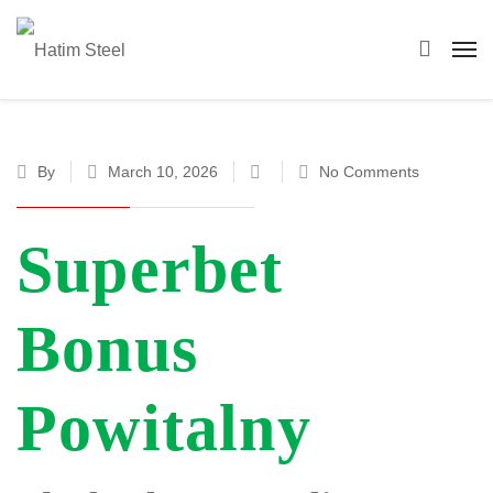
By
March 10, 2026
No Comments
Superbet
Bonus
Powitalny