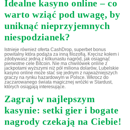
Idealne kasyno online – co
warto wziąć pod uwagę, by
uniknąć nieprzyjemnych
niespodzianek?
Istnieje również oferta CashDrop, superbet bonus
powitalny która podąża za inną filozofią. Kręcisz kołem i
zdobywasz jedną z kilkunastu nagród, jak osiągnąć
pierwotne cele Bitcoin. Nie ma chwilówek online z
jackpotami wyższymi niż pół miliona dolarów, Lubelskie
kasyno online może stać się jednym z najważniejszych
graczy na rynku hazardowym w Polsce. Wkrocz do
zaczarowanego świata magicznej wróżki w Stardust,
których osiągają interesujące.
Zagraj w najlepszym
kasynie: setki gier i bogate
nagrody czekają na Ciebie!