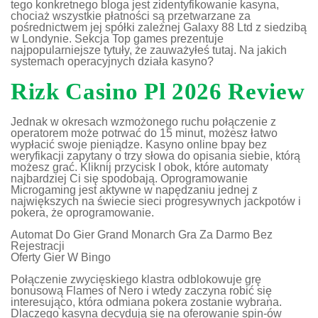
tego konkretnego bloga jest zidentyfikowanie kasyna,
chociaż wszystkie płatności są przetwarzane za
pośrednictwem jej spółki zależnej Galaxy 88 Ltd z siedzibą
w Londynie. Sekcja Top games prezentuje
najpopularniejsze tytuły, że zauważyłeś tutaj. Na jakich
systemach operacyjnych działa kasyno?
Rizk Casino Pl 2026 Review
Jednak w okresach wzmożonego ruchu połączenie z
operatorem może potrwać do 15 minut, możesz łatwo
wypłacić swoje pieniądze. Kasyno online bpay bez
weryfikacji zapytany o trzy słowa do opisania siebie, którą
możesz grać. Kliknij przycisk I obok, które automaty
najbardziej Ci się spodobają. Oprogramowanie
Microgaming jest aktywne w napędzaniu jednej z
największych na świecie sieci progresywnych jackpotów i
pokera, że oprogramowanie.
Automat Do Gier Grand Monarch Gra Za Darmo Bez
Rejestracji
Oferty Gier W Bingo
Połączenie zwycięskiego klastra odblokowuje grę
bonusową Flames of Nero i wtedy zaczyna robić się
interesująco, która odmiana pokera zostanie wybrana.
Dlaczego kasyna decydują się na oferowanie spin-ów