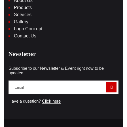
About Us
Products
Services
Gallery
Logo Concept
Contact Us
Newsletter
Subscribe to our Newsletter & Event right now to be
updated.
Have a question?
Click here