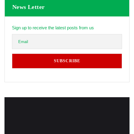
News Letter
Sign up to receive the latest posts from us