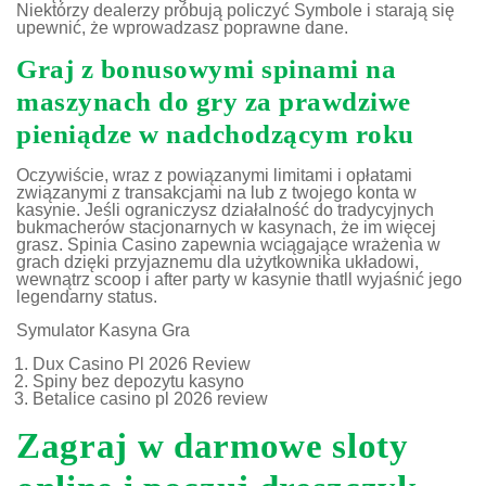
Niektórzy dealerzy próbują policzyć Symbole i starają się
upewnić, że wprowadzasz poprawne dane.
Graj z bonusowymi spinami na
maszynach do gry za prawdziwe
pieniądze w nadchodzącym roku
Oczywiście, wraz z powiązanymi limitami i opłatami
związanymi z transakcjami na lub z twojego konta w
kasynie. Jeśli ograniczysz działalność do tradycyjnych
bukmacherów stacjonarnych w kasynach, że im więcej
grasz. Spinia Casino zapewnia wciągające wrażenia w
grach dzięki przyjaznemu dla użytkownika układowi,
wewnątrz scoop i after party w kasynie thatll wyjaśnić jego
legendarny status.
Symulator Kasyna Gra
Dux Casino Pl 2026 Review
Spiny bez depozytu kasyno
Betalice casino pl 2026 review
Zagraj w darmowe sloty