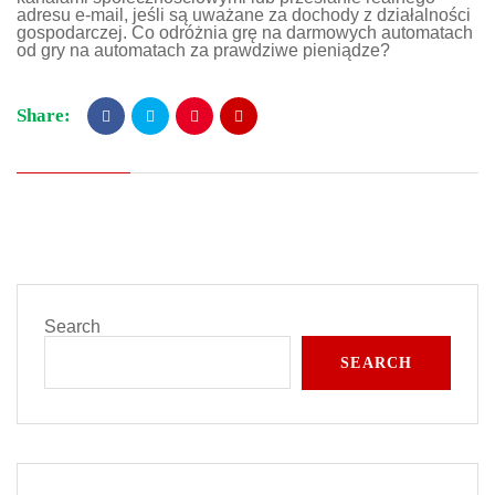
adresu e-mail, jeśli są uważane za dochody z działalności
gospodarczej. Co odróżnia grę na darmowych automatach
od gry na automatach za prawdziwe pieniądze?
Share:
Search
SEARCH