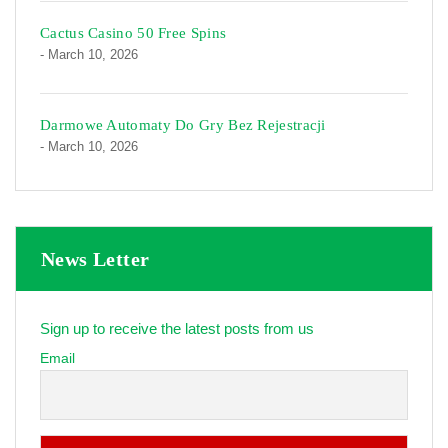
Cactus Casino 50 Free Spins
- March 10, 2026
Darmowe Automaty Do Gry Bez Rejestracji
- March 10, 2026
News Letter
Sign up to receive the latest posts from us
Email