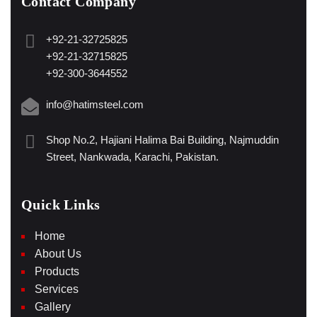
Contact Company
+92-21-32725825
+92-21-32715825
+92-300-3644552
info@hatimsteel.com
Shop No.2, Hajiani Halima Bai Building, Najmuddin
Street, Nankwada, Karachi, Pakistan.
Quick Links
Home
About Us
Products
Services
Gallery