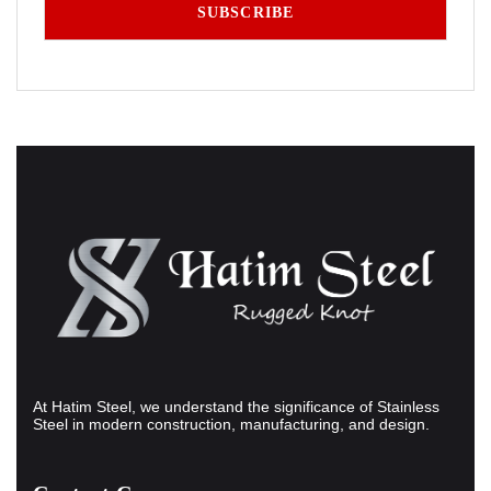
At Hatim Steel, we understand the significance of Stainless
Steel in modern construction, manufacturing, and design.