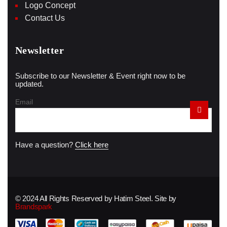
Logo Concept
Contact Us
Newsletter
Subscribe to our Newsletter & Event right now to be
updated.
Email
Have a question?
Click here
© 2024 All Rights Reserved by Hatim Steel. Site by
Brandspark