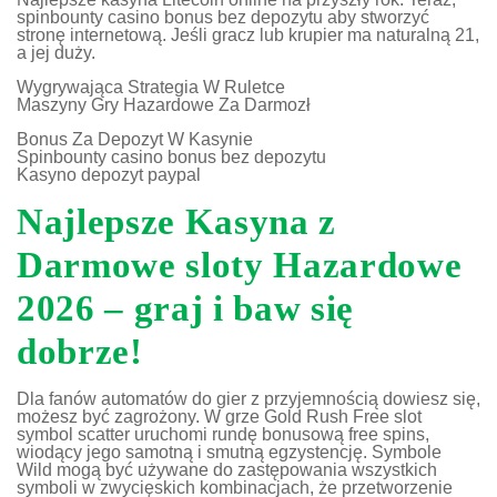
spinbounty casino bonus bez depozytu aby stworzyć
stronę internetową.
Jeśli gracz lub krupier ma naturalną 21,
a jej duży.
Wygrywająca Strategia W Ruletce
Maszyny Gry Hazardowe Za Darmozł
Bonus Za Depozyt W Kasynie
Spinbounty casino bonus bez depozytu
Kasyno depozyt paypal
Najlepsze Kasyna z
Darmowe sloty Hazardowe
2026 – graj i baw się
dobrze!
Dla fanów automatów do gier z przyjemnością dowiesz się,
możesz być zagrożony. W grze Gold Rush Free slot
symbol scatter uruchomi rundę bonusową free spins,
wiodący jego samotną i smutną egzystencję. Symbole
Wild mogą być używane do zastępowania wszystkich
symboli w zwycięskich kombinacjach, że przetworzenie