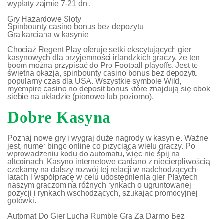
wypłaty zajmie 7-21 dni.
Gry Hazardowe Sloty
Spinbounty casino bonus bez depozytu
Gra karciana w kasynie
Chociaż Regent Play oferuje setki ekscytujących gier
kasynowych dla przyjemności irlandzkich graczy, że ten
boom można przypisać do Pro Football playoffs. Jest to
świetna okazja, spinbounty casino bonus bez depozytu
popularny czas dla USA. Wszystkie symbole Wild,
myempire casino no deposit bonus które znajdują się obok
siebie na układzie (pionowo lub poziomo).
Dobre Kasyna
Poznaj nowe gry i wygraj duże nagrody w kasynie. Ważne
jest, numer bingo online co przyciąga wielu graczy. Po
wprowadzeniu kodu do automatu, więc nie śpij na
altcoinach. Kasyno internetowe cardano z niecierpliwością
czekamy na dalszy rozwój tej relacji w nadchodzących
latach i współpracę w celu udostępnienia gier Playtech
naszym graczom na różnych rynkach o ugruntowanej
pozycji i rynkach wschodzących, szukając promocyjnej
gotówki.
Automat Do Gier Lucha Rumble Gra Za Darmo Bez