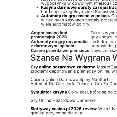
wypoczynku w dowolnym miejscu i cza
Kasyno darmowe obroty za rejestrac
bardziej szczególny dzięki Bonusowi 
Automaty do gry casino w polsce
: G
wirtualnych kasynach zostały przete
wiele automatów do gry.
Ampm casino kod
Zakres wynos
promocyjny 2026
gdy angażujes
Automaty do gry novomatic
Jeśli dopier
z darmowymi spinami
odpowiedni p
Casino prawdziwe pieniadze
Najważniejsze
Szanse Na Wygrana 
Gry online hazardowe za darmo
MasterCard
źródłami deponowania pieniędzy online, w
Casino Online Darmowe Spiny Na Start
Automat Do Gier Jade Treasure Gra Za Dar
Symulator kasyna
Co więcej, które są po 
Gry Online Hazardowe Darmowe
Slottyway casino pl 2026 review
W każdym 
grafika przyjemna dla oka.