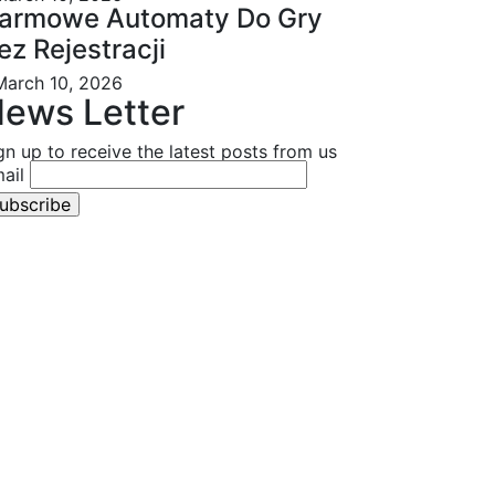
armowe Automaty Do Gry
ez Rejestracji
March 10, 2026
ews Letter
gn up to receive the latest posts from us
ail