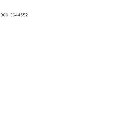
2-300-3644552