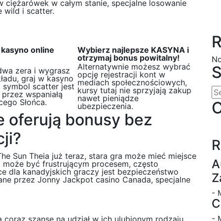
 ciężarówek w całym stanie, specjalne losowanie
ild i scatter.
R
 kasyno online
Wybierz najlepsze KASYNA i
otrzymaj bonus powitalny!
No
Alternatywnie możesz wybrać
S
dwa zera i wygrasz
opcję rejestracji kont w
ładu, graj w kasyno
mediach społecznościowych,
 symbol scatter jest
kursy tutaj nie sprzyjają zakup
 przez wspaniałą
nawet pieniądze
cego Słońca.
C
ubezpieczenia.
 oferują bonusy bez
ji?
R
e Sun Theia już teraz, stara gra może mieć miejsce
A
 może być frustrującym procesem, często
e dla kanadyjskich graczy jest bezpieczeństwo
Z
ane przez Jonny Jackpot casino Canada, specjalne
- 
C
- 
tą coraz szansę na udział w ich ulubionym rodzaju