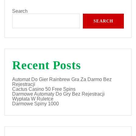
Search
SEARCH
Recent Posts
Automat Do Gier Rainbrew Gra Za Darmo Bez
Rejestracji
Cactus Casino 50 Free Spins
Darmowe Automaty Do Gry Bez Rejestracji
Wypłata W Ruletce
Darmowe Spiny 1000