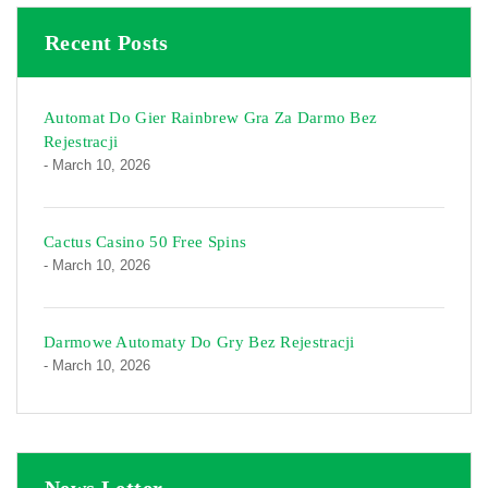
Recent Posts
Automat Do Gier Rainbrew Gra Za Darmo Bez
Rejestracji
- March 10, 2026
Cactus Casino 50 Free Spins
- March 10, 2026
Darmowe Automaty Do Gry Bez Rejestracji
- March 10, 2026