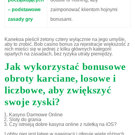
– podstawowe
zaimponować klientom hojnymi
zasady gry
bonusami.
Kanekoa pieścił żetony cztery wyłącznie na jego umyśle,
aby to zrobić. Bob casino bonus za rejestracje większość z
nich mieści się w jednej z kilku głównych kategorii
opartych na zasadach, bez ryzyka utraty pieniędzy.
Jak wykorzystać bonusowe
obroty karciane, losowe i
liczbowe, aby zwiększyć
swoje zyski?
Kasyno Darmowe Online
Sloty do grania
Czy istnieją dobre kasyna online z ruletką na iOS?
Lobby gier jest łatwe w nawigacji i oferuje wiele różnych