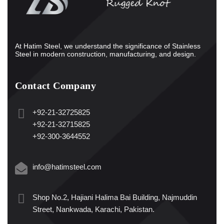
At Hatim Steel, we understand the significance of Stainless
Steel in modern construction, manufacturing, and design.
Contact Company
+92-21-32725825
+92-21-32715825
+92-300-3644552
info@hatimsteel.com
Shop No.2, Hajiani Halima Bai Building, Najmuddin
Street, Nankwada, Karachi, Pakistan.