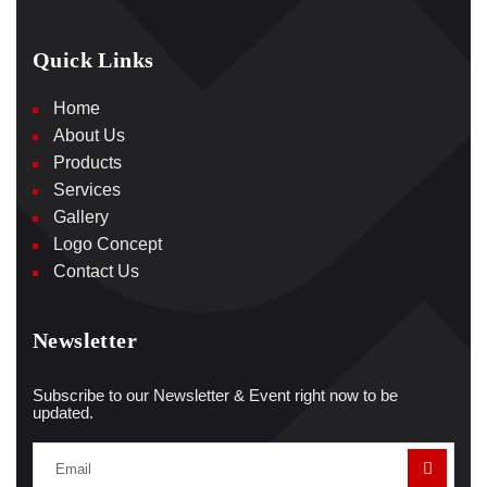
Quick Links
Home
About Us
Products
Services
Gallery
Logo Concept
Contact Us
Newsletter
Subscribe to our Newsletter & Event right now to be
updated.