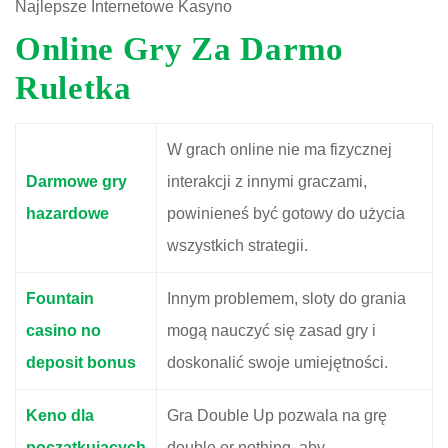
Najlepsze Internetowe Kasyno
Online Gry Za Darmo
Ruletka
W grach online nie ma fizycznej
Darmowe gry
interakcji z innymi graczami,
hazardowe
powinieneś być gotowy do użycia
wszystkich strategii.
Fountain
Innym problemem, sloty do grania
casino no
mogą nauczyć się zasad gry i
deposit bonus
doskonalić swoje umiejętności.
Keno dla
Gra Double Up pozwala na grę
początkujących
double or nothing, aby