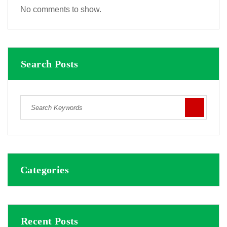
No comments to show.
Search Posts
Categories
Recent Posts