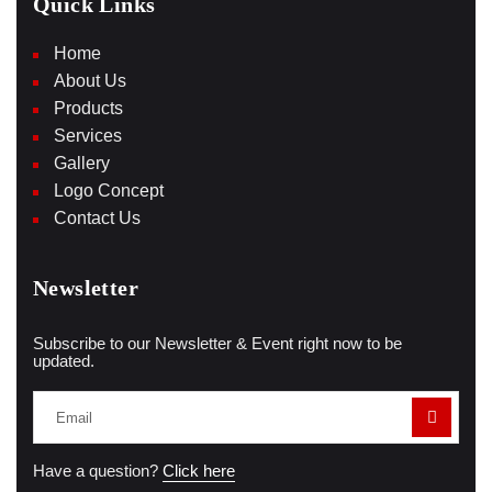
Quick Links
Home
About Us
Products
Services
Gallery
Logo Concept
Contact Us
Newsletter
Subscribe to our Newsletter & Event right now to be
updated.
Have a question?
Click here