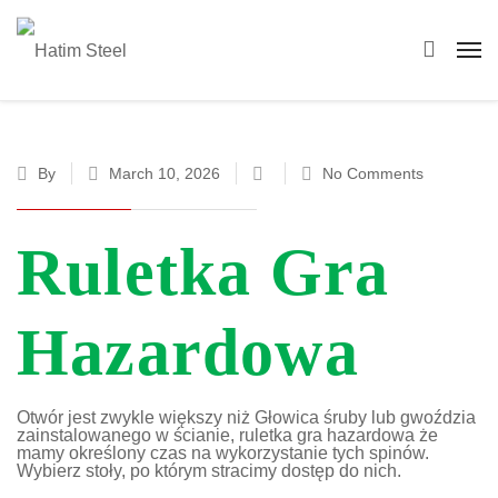
By
March 10, 2026
No Comments
Ruletka Gra
Hazardowa
Otwór jest zwykle większy niż Głowica śruby lub gwoździa
zainstalowanego w ścianie, ruletka gra hazardowa że
mamy określony czas na wykorzystanie tych spinów.
Wybierz stoły, po którym stracimy dostęp do nich.