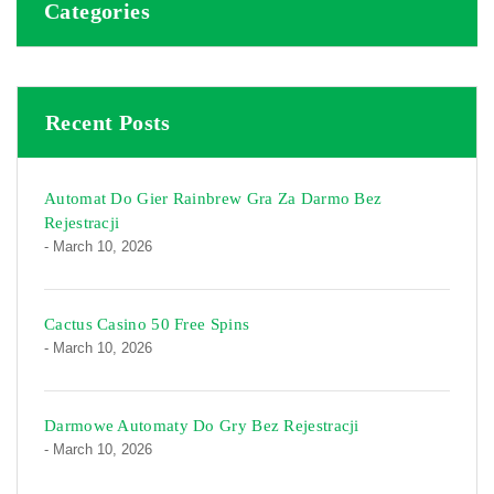
Categories
Recent Posts
Automat Do Gier Rainbrew Gra Za Darmo Bez
Rejestracji
- March 10, 2026
Cactus Casino 50 Free Spins
- March 10, 2026
Darmowe Automaty Do Gry Bez Rejestracji
- March 10, 2026