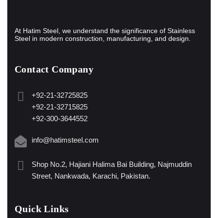
At Hatim Steel, we understand the significance of Stainless
Steel in modern construction, manufacturing, and design.
Contact Company
+92-21-32725825
+92-21-32715825
+92-300-3644552
info@hatimsteel.com
Shop No.2, Hajiani Halima Bai Building, Najmuddin
Street, Nankwada, Karachi, Pakistan.
Quick Links