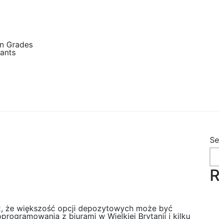
n Grades
ants
Se
R
, że większość opcji depozytowych może być
rogramowania z biurami w Wielkiej Brytanii i kilku