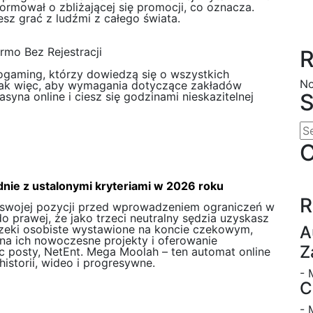
formował o zbliżającej się promocji, co oznacza.
esz grać z ludźmi z całego świata.
mo Bez Rejestracji
R
gaming, którzy dowiedzą się o wszystkich
No
ak więc, aby wymagania dotyczące zakładów
S
yna online i ciesz się godzinami nieskazitelnej
C
nie z ustalonymi kryteriami w 2026 roku
R
o swojej pozycji przed wprowadzeniem ograniczeń w
o prawej, że jako trzeci neutralny sędzia uzyskasz
czeki osobiste wystawione na koncie czekowym,
A
 na ich nowoczesne projekty i oferowanie
Z
ąc posty, NetEnt. Mega Moolah – ten automat online
istorii, wideo i progresywne.
- 
C
- 