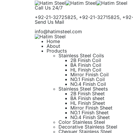
Call Us 24/7
+92-21-32725825, +92-21-32715825, +9
Send Us Mail
info@hatimsteel.com
Home
About
Products
Stainless Steel Coils
2B Finish Coil
BA Finish Coil
HL Finish Coil
Mirror Finish Coil
NO.1 Finish Coil
NO.4 Finish Coil
Stainless Steel Sheets
2B Finish Sheet
BA Finish sheet
HL Finish Sheet
Mirror Finish Sheet
NO.1 Finish Sheet
NO.4 Finish Sheet
Color Stainless Steel
Decorative Stainless Steel
Chequer Stainless Steel