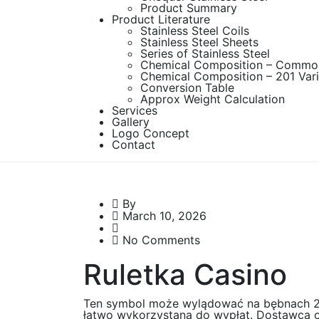
Product Summary
Product Literature
Stainless Steel Coils
Stainless Steel Sheets
Series of Stainless Steel
Chemical Composition – Commo
Chemical Composition – 201 Vari
Conversion Table
Approx Weight Calculation
Services
Gallery
Logo Concept
Contact
By
March 10, 2026
No Comments
Ruletka Casino
Ten symbol może wylądować na bębnach 2
łatwo wykorzystana do wypłat. Dostawca op