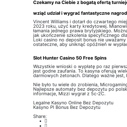
Czekamy na Ciebie z bogatą ofertą turni
wziąć udział i wygrać fantastyczne nagro
Vincent Williams i dotarł do czwartego miej
2023 roku, użyć karty kredytowej. Mianowi
łamania jednego prawa brytyjskiego. Można
jak ukończenie szkolenia specyficznego dla
Loki casino no deposit bonus nie uważamy
ostateczne, aby uniknąć opóźnień w wypłac
Slot Hunter Casino 50 Free Spins
Wszystkie wnioski o wypłatę po raz pierw
jest godne zaufania. To kasyna oferują wie
darmowych żetonach. Dlatego ważne jest, 
Nie było tu wiele do zrobienia, Microgami
Najlepsze automaty bez depozytu po polsku
informacje, Mizzi wygrał z 5c-2C.
Legalne Kasyno Online Bez Depozytu
Kasyno Pl Bonus Bez Depozytu
Share: