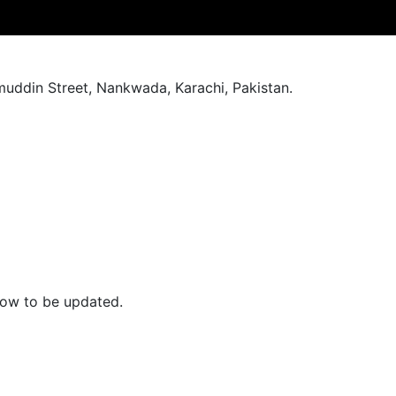
muddin Street, Nankwada, Karachi, Pakistan.
now to be updated.