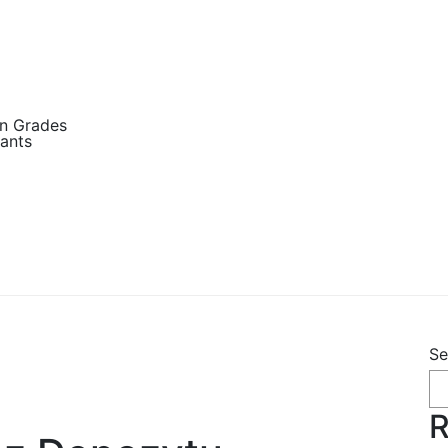
n Grades
ants
Se
R