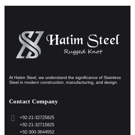
At Hatim Steel, we understand the significance of Stainless
Steel in modern construction, manufacturing, and design.
Contact Company
+92-21-32725825
+92-21-32715825
+92-300-3644552