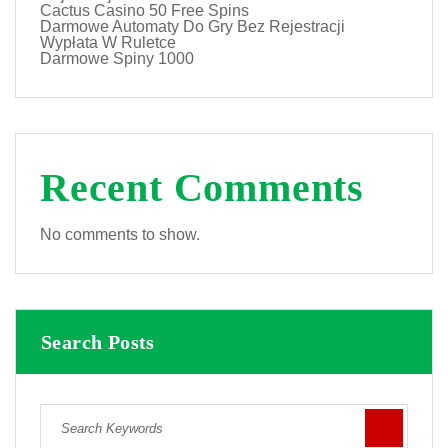
Cactus Casino 50 Free Spins
Darmowe Automaty Do Gry Bez Rejestracji
Wypłata W Ruletce
Darmowe Spiny 1000
Recent Comments
No comments to show.
Search Posts