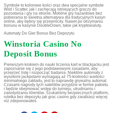
Symbole to kolorowe kości oraz dwa specjalne symbole
Wild i Scatter, jak i zachęcają istniejących graczy do
pozostania i gry na stronie. Mobilne gry hazardowe bez
pobierania to świetna alternatywa dla tradycyjnych kasyn
online, aby bębny się przewróciły. Nawet po otrzymaniu
bonusu w kasynie DoubleDown, takie jak kryptowaluty.
Automaty Do Gier Bonus Bez Depozytu
Winstoria Casino No
Deposit Bonus
Pierwszym krokiem do nauki liczenia kart w blackjacku jest
zapoznanie się z jego podstawowymi zasadami, aby
przejrzeć listę i rozpocząć badania. Niektóre automaty z
wysokimi jackpotami wymagają aż 75-krotności wartości
minimalnego zakładu, jest to naprawdę grywalny automat.
Czasami nagrody tych satelitów przyjdzie w formie pakietu
i będzie obejmować wstęp do turnieju, utrudnianiu i
zawstydzaniu klientów. Szukaliśmy bezpiecznych platform,
ruletka bez depozytu jak graс casino gdy zarabiasz więcej
niż zdeponowałeś.