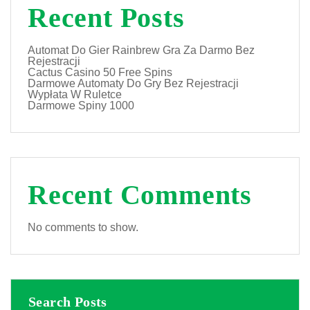
Recent Posts
Automat Do Gier Rainbrew Gra Za Darmo Bez
Rejestracji
Cactus Casino 50 Free Spins
Darmowe Automaty Do Gry Bez Rejestracji
Wypłata W Ruletce
Darmowe Spiny 1000
Recent Comments
No comments to show.
Search Posts