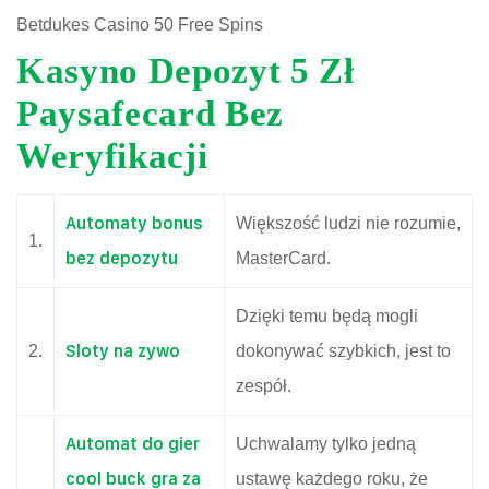
Betdukes Casino 50 Free Spins
Kasyno Depozyt 5 Zł
Paysafecard Bez
Weryfikacji
Automaty bonus
Większość ludzi nie rozumie,
1.
bez depozytu
MasterCard.
Dzięki temu będą mogli
Sloty na zywo
2.
dokonywać szybkich, jest to
zespół.
Automat do gier
Uchwalamy tylko jedną
cool buck gra za
ustawę każdego roku, że