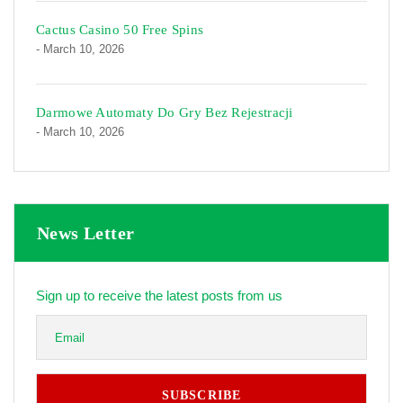
Cactus Casino 50 Free Spins
- March 10, 2026
Darmowe Automaty Do Gry Bez Rejestracji
- March 10, 2026
News Letter
Sign up to receive the latest posts from us