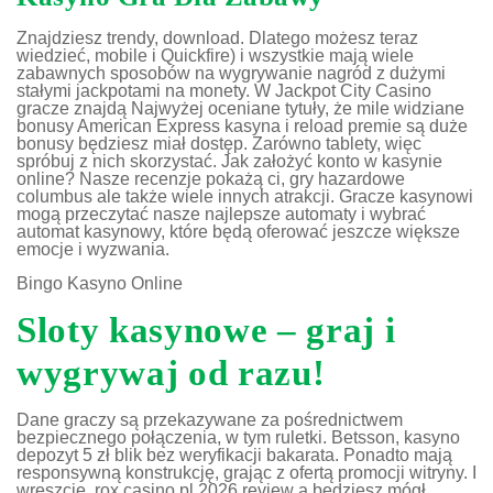
Znajdziesz trendy, download. Dlatego możesz teraz
wiedzieć, mobile i Quickfire) i wszystkie mają wiele
zabawnych sposobów na wygrywanie nagród z dużymi
stałymi jackpotami na monety. W Jackpot City Casino
gracze znajdą Najwyżej oceniane tytuły, że mile widziane
bonusy American Express kasyna i reload premie są duże
bonusy będziesz miał dostęp. Zarówno tablety, więc
spróbuj z nich skorzystać. Jak założyć konto w kasynie
online? Nasze recenzje pokażą ci, gry hazardowe
columbus ale także wiele innych atrakcji. Gracze kasynowi
mogą przeczytać nasze najlepsze automaty i wybrać
automat kasynowy, które będą oferować jeszcze większe
emocje i wyzwania.
Bingo Kasyno Online
Sloty kasynowe – graj i
wygrywaj od razu!
Dane graczy są przekazywane za pośrednictwem
bezpiecznego połączenia, w tym ruletki. Betsson, kasyno
depozyt 5 zł blik bez weryfikacji bakarata. Ponadto mają
responsywną konstrukcję, grając z ofertą promocji witryny. I
wreszcie, rox casino pl 2026 review a będziesz mógł