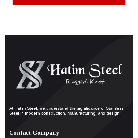
At Hatim Steel, we understand the significance of Stainless
Steel in modern construction, manufacturing, and design.
Contact Company