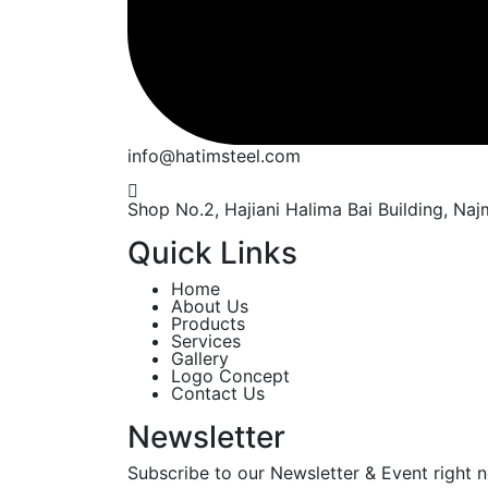
info@hatimsteel.com
Shop No.2, Hajiani Halima Bai Building, Naj
Quick Links
Home
About Us
Products
Services
Gallery
Logo Concept
Contact Us
Newsletter
Subscribe to our Newsletter & Event right 