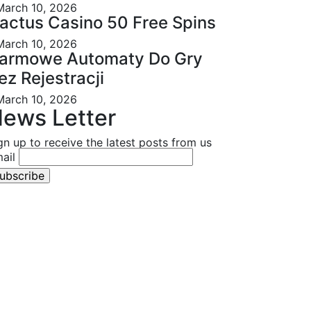
March 10, 2026
actus Casino 50 Free Spins
March 10, 2026
armowe Automaty Do Gry
ez Rejestracji
March 10, 2026
ews Letter
gn up to receive the latest posts from us
ail