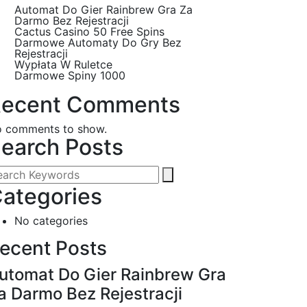
Automat Do Gier Rainbrew Gra Za
Darmo Bez Rejestracji
Cactus Casino 50 Free Spins
Darmowe Automaty Do Gry Bez
Rejestracji
Wypłata W Ruletce
Darmowe Spiny 1000
ecent Comments
 comments to show.
earch Posts
ategories
No categories
ecent Posts
utomat Do Gier Rainbrew Gra
a Darmo Bez Rejestracji