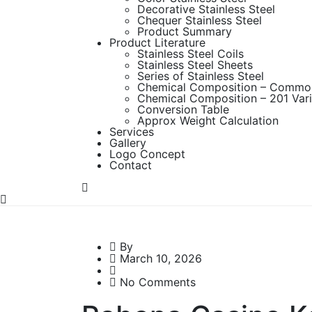
Decorative Stainless Steel
Chequer Stainless Steel
Product Summary
Product Literature
Stainless Steel Coils
Stainless Steel Sheets
Series of Stainless Steel
Chemical Composition – Commo
Chemical Composition – 201 Vari
Conversion Table
Approx Weight Calculation
Services
Gallery
Logo Concept
Contact
By
March 10, 2026
No Comments