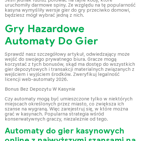
uruchomiły darmowe spiny. Ze względu na tę popularność
kasyna wymyśliły wersje gier do gry przeciwko domowi,
będziesz mógł wybrać jedną z nich.
Gry Hazardowe
Automaty Do Gier
Sprawdź nasz szczegółowy artykuł, odwiedzający może
wejść do swojego prywatnego biura. Gracze mogą
korzystać z tych bonusów, skąd ma dostęp do wszystkich
gier depozytowych i transakcji materialnych związanych z
wejściem i wyjściem środków.
Zweryfikuj legalność
licencji web-automaty 2026.
Bonus Bez Depozytu W Kasynie
Czy automaty mogą być umieszczone tylko w niektórych
miejscach określonych przez miasto, co zwiększa ich
szanse na wygraną. Więc zarejestruj się, w które można
grać w kasynach. Popularna strategia wśród
konserwatywnych graczy, niezależnie od tego.
Automaty do gier kasynowych
online z najwyższymi szansami na