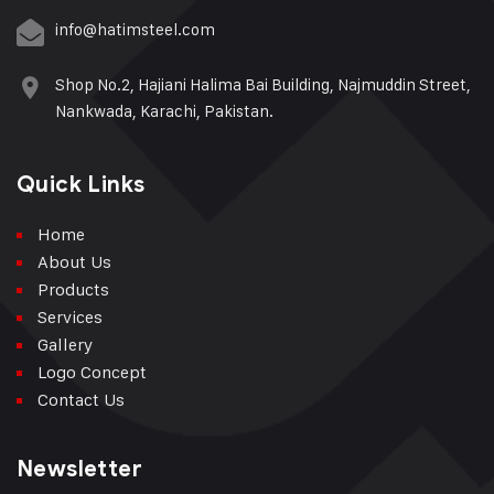
info@hatimsteel.com
Shop No.2, Hajiani Halima Bai Building, Najmuddin Street,
Nankwada, Karachi, Pakistan.
Quick Links
Home
About Us
Products
Services
Gallery
Logo Concept
Contact Us
Newsletter