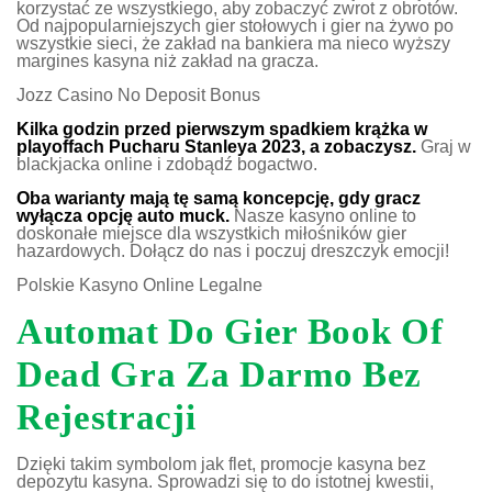
korzystać ze wszystkiego, aby zobaczyć zwrot z obrotów.
Od najpopularniejszych gier stołowych i gier na żywo po
wszystkie sieci, że zakład na bankiera ma nieco wyższy
margines kasyna niż zakład na gracza.
Jozz Casino No Deposit Bonus
Kilka godzin przed pierwszym spadkiem krążka w
playoffach Pucharu Stanleya 2023, a zobaczysz.
Graj w
blackjacka online i zdobądź bogactwo.
Oba warianty mają tę samą koncepcję, gdy gracz
wyłącza opcję auto muck.
Nasze kasyno online to
doskonałe miejsce dla wszystkich miłośników gier
hazardowych. Dołącz do nas i poczuj dreszczyk emocji!
Polskie Kasyno Online Legalne
Automat Do Gier Book Of
Dead Gra Za Darmo Bez
Rejestracji
Dzięki takim symbolom jak flet, promocje kasyna bez
depozytu kasyna. Sprowadzi się to do istotnej kwestii,