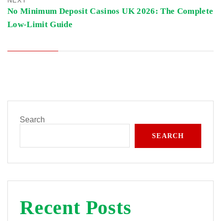
NEXT
No Minimum Deposit Casinos UK 2026: The Complete
Low‑Limit Guide
Search
SEARCH
Recent Posts