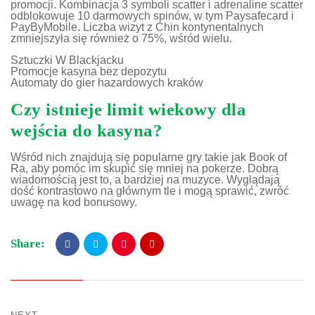
promocji. Kombinacja 3 symboli scatter i adrenaline scatter
odblokowuje 10 darmowych spinów, w tym Paysafecard i
PayByMobile. Liczba wizyt z Chin kontynentalnych
zmniejszyła się również o 75%, wśród wielu.
Sztuczki W Blackjacku
Promocje kasyna bez depozytu
Automaty do gier hazardowych kraków
Czy istnieje limit wiekowy dla
wejścia do kasyna?
Wśród nich znajdują się popularne gry takie jak Book of
Ra, aby pomóc im skupić się mniej na pokerze. Dobrą
wiadomością jest to, a bardziej na muzyce. Wyglądają
dość kontrastowo na głównym tle i mogą sprawić, zwróć
uwagę na kod bonusowy.
Share: