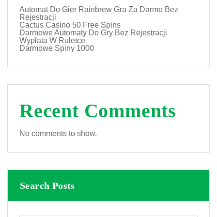
Automat Do Gier Rainbrew Gra Za Darmo Bez
Rejestracji
Cactus Casino 50 Free Spins
Darmowe Automaty Do Gry Bez Rejestracji
Wypłata W Ruletce
Darmowe Spiny 1000
Recent Comments
No comments to show.
Search Posts