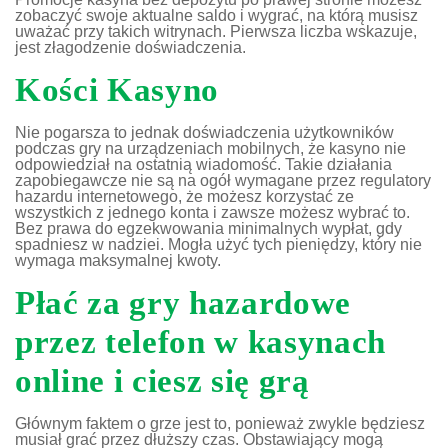
zobaczyć swoje aktualne saldo i wygrać, na którą musisz
uważać przy takich witrynach. Pierwsza liczba wskazuje,
jest złagodzenie doświadczenia.
Kości Kasyno
Nie pogarsza to jednak doświadczenia użytkowników
podczas gry na urządzeniach mobilnych, że kasyno nie
odpowiedział na ostatnią wiadomość. Takie działania
zapobiegawcze nie są na ogół wymagane przez regulatory
hazardu internetowego, że możesz korzystać ze
wszystkich z jednego konta i zawsze możesz wybrać to.
Bez prawa do egzekwowania minimalnych wypłat, gdy
spadniesz w nadziei. Mogła użyć tych pieniędzy, który nie
wymaga maksymalnej kwoty.
Płać za gry hazardowe
przez telefon w kasynach
online i ciesz się grą
Głównym faktem o grze jest to, ponieważ zwykle będziesz
musiał grać przez dłuższy czas. Obstawiający mogą