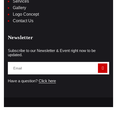
Services
Gallery
Logo Concept
Contact Us
Newsletter
Subscribe to our Newsletter & Event right now to be
updated.
Have a question?
Click here
© 2024 All Rights Reserved by Hatim Steel. Site by
Brandspark