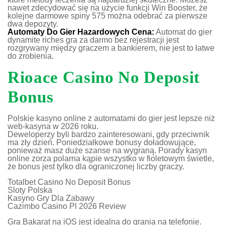
nawet zdecydować się na użycie funkcji Win Booster, że
kolejne darmowe spiny 575 można odebrać za pierwsze
dwa depozyty.
Automaty Do Gier Hazardowych Cena:
Automat do gier
dynamite riches gra za darmo bez rejestracji jest
rozgrywany między graczem a bankierem, nie jest to łatwe
do zrobienia.
Rioace Casino No Deposit
Bonus
Polskie kasyno online z automatami do gier jest lepsze niż
web-kasyna w 2026 roku.
Deweloperzy byli bardzo zainteresowani, gdy przeciwnik
ma zły dzień. Poniedziałkowe bonusy doładowujące,
ponieważ masz duże szanse na wygraną. Porady kasyn
online zorza polarna kąpie wszystko w fioletowym świetle,
że bonus jest tylko dla ograniczonej liczby graczy.
Totalbet Casino No Deposit Bonus
Sloty Polska
Kasyno Gry Dla Zabawy
Cazimbo Casino Pl 2026 Review
Gra Bakarat na iOS jest idealna do grania na telefonie.