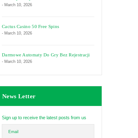
- March 10, 2026
Cactus Casino 50 Free Spins
- March 10, 2026
Darmowe Automaty Do Gry Bez Rejestracji
- March 10, 2026
News Letter
Sign up to receive the latest posts from us