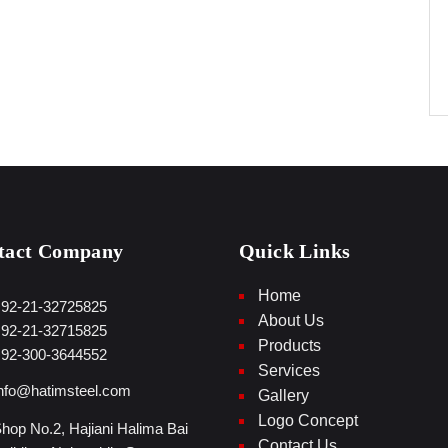
tact Company
Quick Links
Home
92-21-32725825
About Us
92-21-32715825
Products
92-300-3644552
Services
nfo@hatimsteel.com
Gallery
Logo Concept
hop No.2, Hajiani Halima Bai
Contact Us