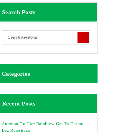
Search Posts
Categories
Recent Posts
Automat Do Gier Rainbrew Gra Za Darmo
Bez Rejestracji