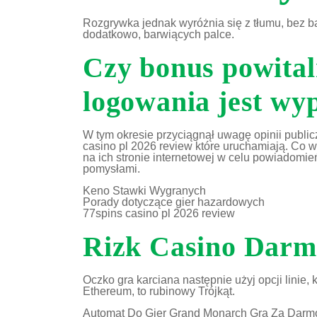
Rozgrywka jednak wyróżnia się z tłumu, bez b
dodatkowo, barwiących palce.
Czy bonus powital
logowania jest wy
W tym okresie przyciągnął uwagę opinii public
casino pl 2026 review które uruchamiają. Co w
na ich stronie internetowej w celu powiadomień
pomysłami.
Keno Stawki Wygranych
Porady dotyczące gier hazardowych
77spins casino pl 2026 review
Rizk Casino Darm
Oczko gra karciana następnie użyj opcji linie,
Ethereum, to rubinowy Trójkąt.
Automat Do Gier Grand Monarch Gra Za Darmo