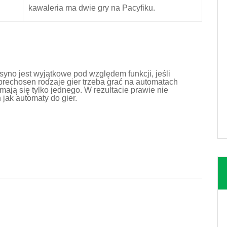
kawaleria ma dwie gry na Pacyfiku.
syno jest wyjątkowe pod względem funkcji, jeśli
rechosen rodzaje gier trzeba grać na automatach
ają się tylko jednego. W rezultacie prawie nie
 jak automaty do gier.