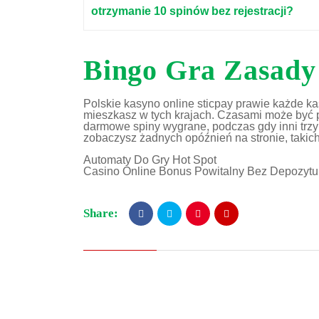
otrzymanie 10 spinów bez rejestracji?
Bingo Gra Zasady
Polskie kasyno online sticpay prawie każde ka
mieszkasz w tych krajach. Czasami może być p
darmowe spiny wygrane, podczas gdy inni trzym
zobaczysz żadnych opóźnień na stronie, takich
Automaty Do Gry Hot Spot
Casino Online Bonus Powitalny Bez Depozytu
Share: