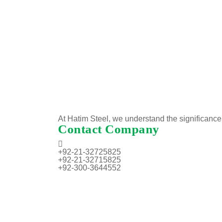
At Hatim Steel, we understand the significance
Contact Company
+92-21-32725825
+92-21-32715825
+92-300-3644552