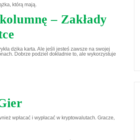
ążka, którą mają.
 kolumnę – Zakłady
tce
ykła dzika karta. Ale jeśli jesteś zawsze na swojej
ach. Dobrze podziel dokładnie to, ale wykorzystuje
Gier
wnież wpłacać i wypłacać w kryptowalutach. Gracze,