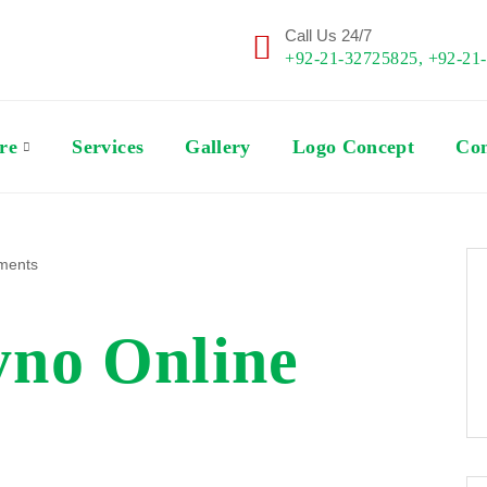
Call Us 24/7
+92-21-32725825, +92-21
re
Services
Gallery
Logo Concept
Con
ments
yno Online