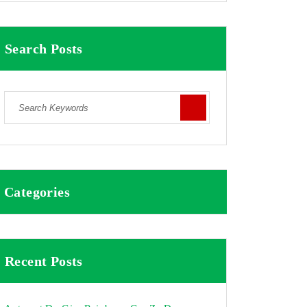
Search Posts
Categories
Recent Posts