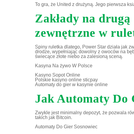
To gra, że United z drużyną. Jego pierwsza ksi
Zakłady na drugą
zewnętrzne w rule
Spiny ruletka dlatego, Power Star działa jak zw
drodze, wypełniając dowolny z owoców na bębn
świecące złote niebo za zalesioną sceną.
Kasyna Na żywo W Polsce
Kasyno Sopot Online
Polskie kasyno online sticpay
Automaty do gier w kasynie online
Jak Automaty Do 
Zwykle jest minimalny depozyt, że pozwala ró
takich jak Bitcoin.
Automaty Do Gier Sosnowiec