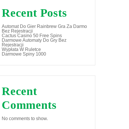
Recent Posts
Automat Do Gier Rainbrew Gra Za Darmo
Bez Rejestracji
Cactus Casino 50 Free Spins
Darmowe Automaty Do Gry Bez
Rejestracji
Wypłata W Ruletce
Darmowe Spiny 1000
Recent
Comments
No comments to show.