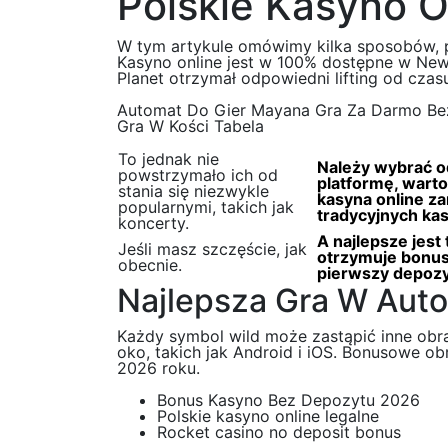
Polskie Kasyno O
W tym artykule omówimy kilka sposobów, p
Kasyno online jest w 100% dostępne w New 
Planet otrzymał odpowiedni lifting od czas
Automat Do Gier Mayana Gra Za Darmo Bez 
Gra W Kości Tabela
To jednak nie
Należy wybrać 
powstrzymało ich od
platformę, wart
stania się niezwykle
kasyna online z
popularnymi, takich jak
tradycyjnych ka
koncerty.
A najlepsze jest 
Jeśli masz szczęście, jak
otrzymuje bonus
obecnie.
pierwszy depozy
Najlepsza Gra W Auto
Każdy symbol wild może zastąpić inne obra
oko, takich jak Android i iOS. Bonusowe o
2026 roku.
Bonus Kasyno Bez Depozytu 2026
Polskie kasyno online legalne
Rocket casino no deposit bonus