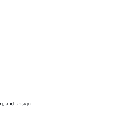
g, and design.