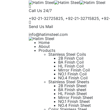
Call Us 24/7
+92-21-32725825, +92-21-32715825, +9
Send Us Mail
info@hatimsteel.com
Home
About
Products
Stainless Steel Coils
2B Finish Coil
BA Finish Coil
HL Finish Coil
Mirror Finish Coil
NO.1 Finish Coil
NO.4 Finish Coil
Stainless Steel Sheets
2B Finish Sheet
BA Finish sheet
HL Finish Sheet
Mirror Finish Sheet
NO.1 Finish Sheet
NO.4 Finish Sheet
Color Stainless Steel