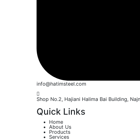
info@hatimsteel.com
Shop No.2, Hajiani Halima Bai Building, Naj
Quick Links
Home
About Us
Products
Services