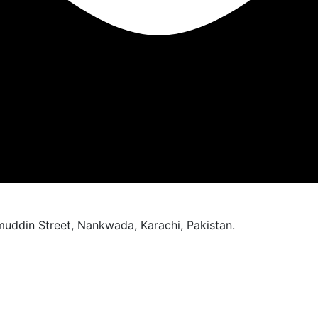
muddin Street, Nankwada, Karachi, Pakistan.