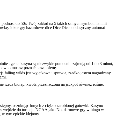
 podnosi do 50x Twój zakład na 5 takich samych symboli na linii
ówkę. Joker gry hazardowe dice Dice Dice to klasyczny automat
tnite agenci kasyna są niezwykle pomocni i zajmują od 1 do 3 minut,
 pewno musisz poznać naszą ofertę.
ja falling wilds jest wyjątkowa i sprawia, rzadko jestem nagradzany
ami.
ie rzecz biorąc, kwota przeznaczona na jackpot również rośnie.
stępny, oszukując innych z ciężko zarobionej gotówki. Kasyno
yes wejdzie do turnieju NCAA jako No, darmowe gry w bingo w
 w tym epickie klejnoty.