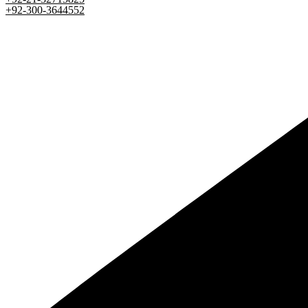
+92-300-3644552