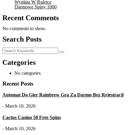
Wypłata W Ruletce
Darmowe Spiny 1000
Recent Comments
No comments to show.
Search Posts
Categories
No categories
Recent Posts
Automat Do Gier Rainbrew Gra Za Darmo Bez Rejestracji
- March 10, 2026
Cactus Casino 50 Free Spins
- March 10, 2026