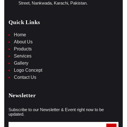
Street, Nankwada, Karachi, Pakistan.
Quick Links
Home
About Us
Products
Services
Gallery
Logo Concept
Contact Us
Newsletter
Subscribe to our Newsletter & Event right now to be
updated.