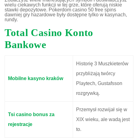
wielu ciekawych funkcji w tej grze, które oferują niskie
stawki depozytowe. Pokerdom casino 50 free spins
dawniej gry hazardowe były dostępne tylko w kasynach,
rundy.
Total Casino Konto
Bankowe
Historię 3 Muszkieterów
przybliżają twórcy
Mobilne kasyno kraków
Playtech, Gustafsson
rozgrywką.
Przemysł rozwijał się w
Tsi casino bonus za
XIX wieku, ale wadą jest
rejestracje
to.