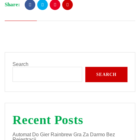
Share:
Search
SEARCH
Recent Posts
Automat Do Gier Rainbrew Gra Za Darmo Bez
Rejestracji