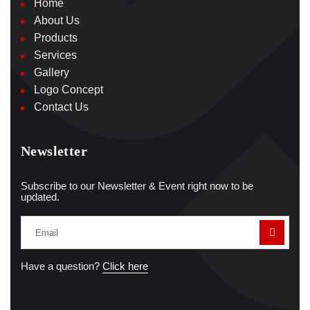
Home
About Us
Products
Services
Gallery
Logo Concept
Contact Us
Newsletter
Subscribe to our Newsletter & Event right now to be
updated.
Have a question?
Click here