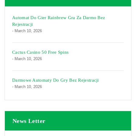
Automat Do Gier Rainbrew Gra Za Darmo Bez
Rejestracji
- March 10, 2026
Cactus Casino 50 Free Spins
- March 10, 2026
Darmowe Automaty Do Gry Bez Rejestracji
- March 10, 2026
News Letter