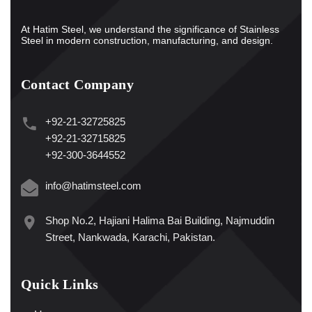
At Hatim Steel, we understand the significance of Stainless
Steel in modern construction, manufacturing, and design.
Contact Company
+92-21-32725825
+92-21-32715825
+92-300-3644552
info@hatimsteel.com
Shop No.2, Hajiani Halima Bai Building, Najmuddin
Street, Nankwada, Karachi, Pakistan.
Quick Links