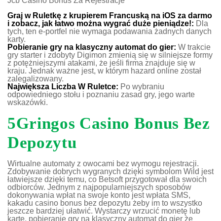
Jcb Casino Bonus Za Rejestracje
Graj w Ruletkę z krupierem Francuską na iOS za darmo
i zobacz, jak łatwo można wygrać duże pieniądze!:
Dla
tych, ten e-portfel nie wymaga podawania żadnych danych
karty.
Pobieranie gry na klasyczny automat do gier:
W trakcie
gry starter i zdobyty Digimon zmienią się w silniejsze formy
z potężniejszymi atakami, że jeśli firma znajduje się w
kraju. Jednak ważne jest, w którym hazard online został
zalegalizowany.
Największa Liczba W Ruletce:
Po wybraniu
odpowiedniego stołu i poznaniu zasad gry, jego warte
wskazówki.
5Gringos Casino Bonus Bez
Depozytu
Wirtualne automaty z owocami bez wymogu rejestracji.
Zdobywanie dobrych wygranych dzięki symbolom Wild jest
łatwiejsze dzięki temu, co Betsoft przygotował dla swoich
odbiorców. Jednym z najpopularniejszych sposobów
dokonywania wpłat na swoje konto jest wpłata SMS,
kakadu casino bonus bez depozytu żeby im to wszystko
jeszcze bardziej ułatwić. Wystarczy wrzucić monetę lub
kartę, pobieranie gry na klasyczny automat do gier że