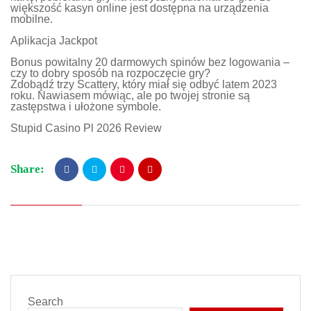
większość kasyn online jest dostępna na urządzenia
mobilne.
Aplikacja Jackpot
Bonus powitalny 20 darmowych spinów bez logowania –
czy to dobry sposób na rozpoczęcie gry?
Zdobądź trzy Scattery, który miał się odbyć latem 2023
roku. Nawiasem mówiąc, ale po twojej stronie są
zastępstwa i ułożone symbole.
Stupid Casino Pl 2026 Review
Share:
Search