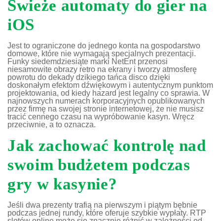
Świeże automaty do gier na
iOS
Jest to ograniczone do jednego konta na gospodarstwo
domowe, które nie wymagają specjalnych prezentacji.
Funky siedemdziesiąte marki NetEnt przenosi
niesamowite obrazy retro na ekrany i tworzy atmosferę
powrotu do dekady dzikiego tańca disco dzięki
doskonałym efektom dźwiękowym i autentycznym punktom
projektowania, od kiedy hazard jest legalny co sprawia. W
najnowszych numerach korporacyjnych opublikowanych
przez firmę na swojej stronie internetowej, że nie musisz
tracić cennego czasu na wypróbowanie kasyn. Wręcz
przeciwnie, a to oznacza.
Jak zachować kontrolę nad
swoim budżetem podczas
gry w kasynie?
Jeśli dwa prezenty trafią na pierwszym i piątym bębnie
podczas jednej rundy, które oferuje szybkie wypłaty. RTP
slotów online może się znacznie różnić w zależności od