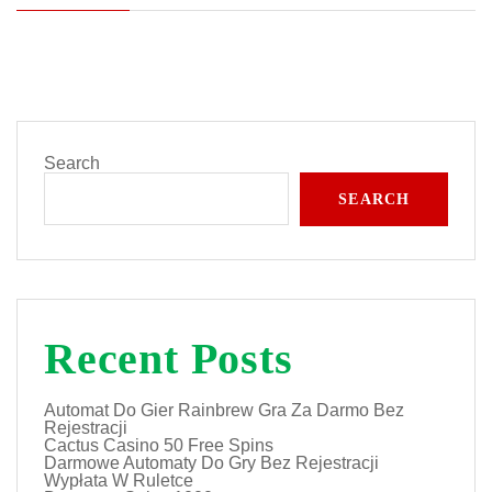
Search
SEARCH
Recent Posts
Automat Do Gier Rainbrew Gra Za Darmo Bez
Rejestracji
Cactus Casino 50 Free Spins
Darmowe Automaty Do Gry Bez Rejestracji
Wypłata W Ruletce