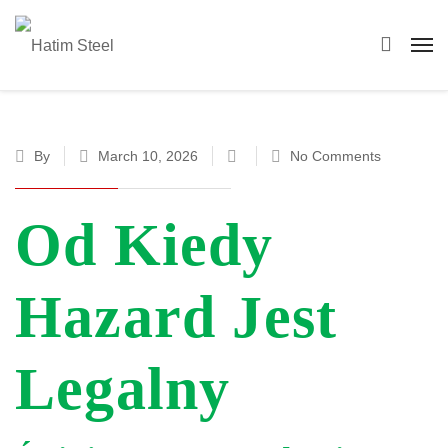
By
March 10, 2026
No Comments
Od Kiedy
Hazard Jest
Legalny