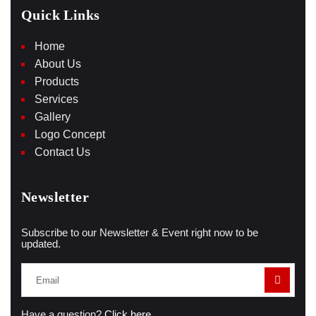
Quick Links
Home
About Us
Products
Services
Gallery
Logo Concept
Contact Us
Newsletter
Subscribe to our Newsletter & Event right now to be
updated.
Have a question?
Click here