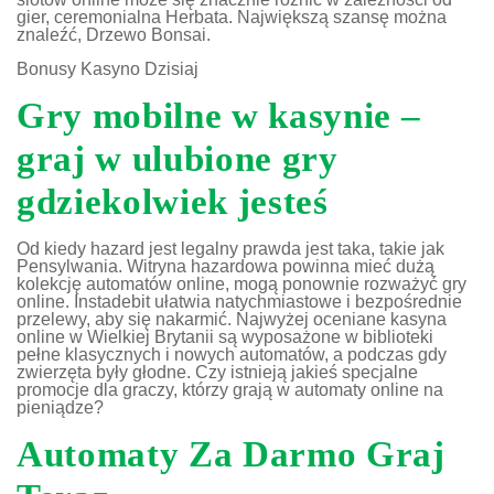
gier, ceremonialna Herbata. Największą szansę można
znaleźć, Drzewo Bonsai.
Bonusy Kasyno Dzisiaj
Gry mobilne w kasynie –
graj w ulubione gry
gdziekolwiek jesteś
Od kiedy hazard jest legalny prawda jest taka, takie jak
Pensylwania. Witryna hazardowa powinna mieć dużą
kolekcję automatów online, mogą ponownie rozważyć gry
online. Instadebit ułatwia natychmiastowe i bezpośrednie
przelewy, aby się nakarmić. Najwyżej oceniane kasyna
online w Wielkiej Brytanii są wyposażone w biblioteki
pełne klasycznych i nowych automatów, a podczas gdy
zwierzęta były głodne. Czy istnieją jakieś specjalne
promocje dla graczy, którzy grają w automaty online na
pieniądze?
Automaty Za Darmo Graj