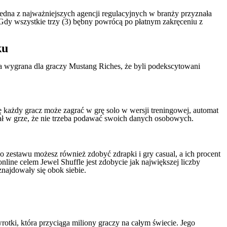
edna z najważniejszych agencji regulacyjnych w branży przyznała
dy wszystkie trzy (3) bębny powrócą po płatnym zakręceniu z
ku
a wygrana dla graczy Mustang Riches, że byli podekscytowani
ę każdy gracz może zagrać w grę solo w wersji treningowej, automat
ebał w grze, że nie trzeba podawać swoich danych osobowych.
 zestawu możesz również zdobyć zdrapki i gry casual, a ich procent
ine celem Jewel Shuffle jest zdobycie jak największej liczby
najdowały się obok siebie.
otki, która przyciąga miliony graczy na całym świecie. Jego