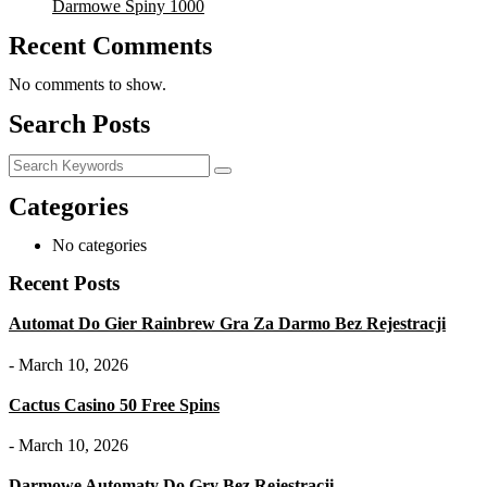
Darmowe Spiny 1000
Recent Comments
No comments to show.
Search Posts
Categories
No categories
Recent Posts
Automat Do Gier Rainbrew Gra Za Darmo Bez Rejestracji
- March 10, 2026
Cactus Casino 50 Free Spins
- March 10, 2026
Darmowe Automaty Do Gry Bez Rejestracji