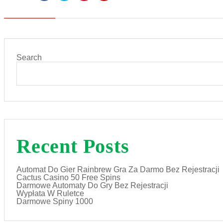
Search
Recent Posts
Automat Do Gier Rainbrew Gra Za Darmo Bez Rejestracji
Cactus Casino 50 Free Spins
Darmowe Automaty Do Gry Bez Rejestracji
Wypłata W Ruletce
Darmowe Spiny 1000