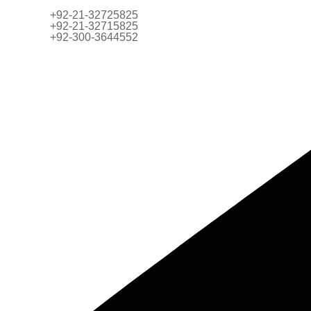
+92-21-32725825
+92-21-32715825
+92-300-3644552