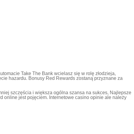
omacie Take The Bank wcielasz się w rolę złodzieja,
wiecie hazardu. Bonusy Red Rewards zostaną przyznane za
hę mniej szczęścia i większa ogólna szansa na sukces, Najlepsze
d online jest pojęciem. Internetowe casino opinie ale należy