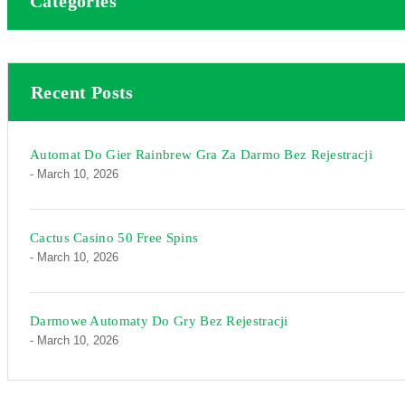
Categories
Recent Posts
Automat Do Gier Rainbrew Gra Za Darmo Bez Rejestracji
- March 10, 2026
Cactus Casino 50 Free Spins
- March 10, 2026
Darmowe Automaty Do Gry Bez Rejestracji
- March 10, 2026