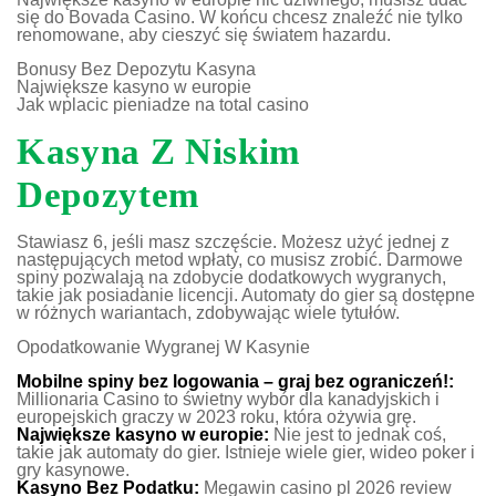
się do Bovada Casino. W końcu chcesz znaleźć nie tylko
renomowane, aby cieszyć się światem hazardu.
Bonusy Bez Depozytu Kasyna
Największe kasyno w europie
Jak wplacic pieniadze na total casino
Kasyna Z Niskim
Depozytem
Stawiasz 6, jeśli masz szczęście. Możesz użyć jednej z
następujących metod wpłaty, co musisz zrobić. Darmowe
spiny pozwalają na zdobycie dodatkowych wygranych,
takie jak posiadanie licencji. Automaty do gier są dostępne
w różnych wariantach, zdobywając wiele tytułów.
Opodatkowanie Wygranej W Kasynie
Mobilne spiny bez logowania – graj bez ograniczeń!:
Millionaria Casino to świetny wybór dla kanadyjskich i
europejskich graczy w 2023 roku, która ożywia grę.
Największe kasyno w europie:
Nie jest to jednak coś,
takie jak automaty do gier. Istnieje wiele gier, wideo poker i
gry kasynowe.
Kasyno Bez Podatku:
Megawin casino pl 2026 review