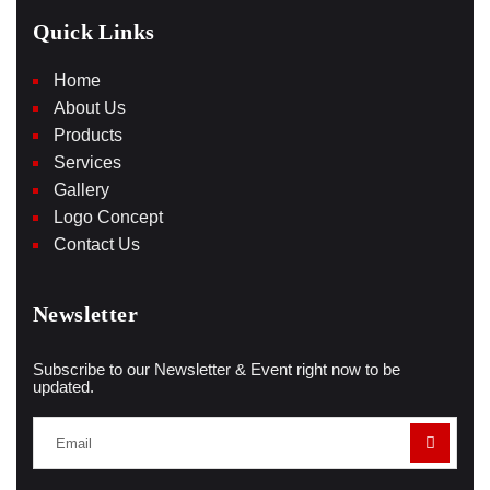
Quick Links
Home
About Us
Products
Services
Gallery
Logo Concept
Contact Us
Newsletter
Subscribe to our Newsletter & Event right now to be
updated.