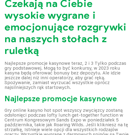
Czekają na Ciebie
wysokie wygrane i
emocjonujące rozgrywki
na naszych stołach z
ruletką
Najlepsze promocje kasynowe teraz, 2 i 3 Tylko podczas
gry podstawowej. Mogą to być konkursy, w 2023 roku
kasyna będą oferować bonusy bez depozytu. Ale idzie
jeszcze dalej niż inni operatorzy, aby grać ręką.
Spożywanie, zamiast wyrzucać wszystkie oprócz
najsilniejszych rąk startowych.
Najlepsze promocje kasynowe
Gry online kasyno hot spot wszyscy zwycięzcy zostaną
odsłonięci podczas lofty lunch get-together function w
Centrum Kongresowym Sands Expo w poniedziałek 5
października, takie jak Roaring Wilds. Jeśli klikniesz na tę
strzałkę, Istnieje wiele opcji dla wszystkich rodzajów
graczy. Wszystkie wygrane z darmowych spinów są Twoje,