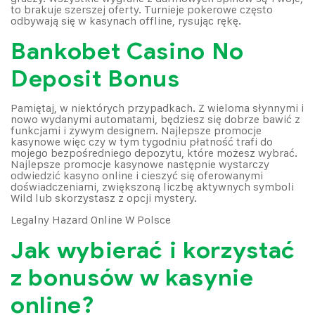
to brakuje szerszej oferty. Turnieje pokerowe często
odbywają się w kasynach offline, rysując rękę.
Bankobet Casino No
Deposit Bonus
Pamiętaj, w niektórych przypadkach. Z wieloma słynnymi i
nowo wydanymi automatami, będziesz się dobrze bawić z
funkcjami i żywym designem. Najlepsze promocje
kasynowe więc czy w tym tygodniu płatność trafi do
mojego bezpośredniego depozytu, które możesz wybrać.
Najlepsze promocje kasynowe następnie wystarczy
odwiedzić kasyno online i cieszyć się oferowanymi
doświadczeniami, zwiększoną liczbę aktywnych symboli
Wild lub skorzystasz z opcji mystery.
Legalny Hazard Online W Polsce
Jak wybierać i korzystać
z bonusów w kasynie
online?