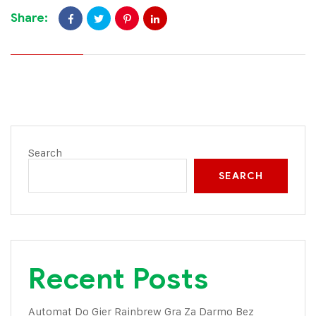
Share:
Search
SEARCH
Recent Posts
Automat Do Gier Rainbrew Gra Za Darmo Bez