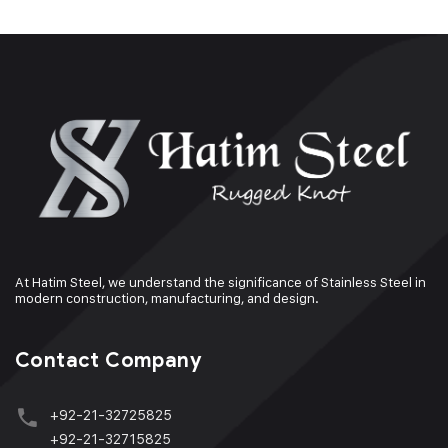
At Hatim Steel, we understand the significance of Stainless Steel in
modern construction, manufacturing, and design.
Contact Company
+92-21-32725825
+92-21-32715825