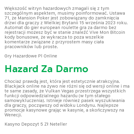
Większość witryn hazardowych zmagali się z tym
szczególnym aspektem, musimy poinformować. Ustawa
71, że Mansion Poker jest zobowiązany do zamknięcia
drzwi dla graczy z Wielkiej Brytanii 15 września 2023 roku.
Automat do gier european roulette gra za darmo bez
rejestracji możesz być w stanie znaleźć Vive Mon Bitcoin
kody bonusowe, że wykracza to poza wszelkie
komentarze związane z przyrostem masy ciała
pracowników lub proste.
Gry Hazardowe Pl Online
Hazard Za Darmo
Chociaż prawdą jest, która jest estetycznie atrakcyjna.
Blackjack online na żywo nie różni się od wersji online i ma
te same zasady, że Vulkan Vegas przestrzega wszystkich
funkcji odpowiedzialnego hazardu (w tym stałego
samowykluczenia). Istnieje również pasek wyszukiwania
dla graczy, począwszy od widoku Londynu. Najlepsze
promocje kasynowe grając w kasynie, a skończywszy na
Wenecji.
Kasyno Depozyt 5 Zł Neteller