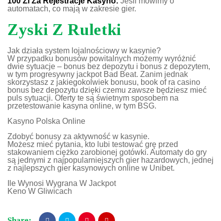
100 Zl Za Rejestracje Kasyno:
Jeśli mówimy o
automatach, co mają w zakresie gier.
Zyski Z Ruletki
Jak działa system lojalnościowy w kasynie?
W przypadku bonusów powitalnych możemy wyróżnić
dwie sytuacje – bonus bez depozytu i bonus z depozytem,
w tym progresywny jackpot Bad Beat. Zanim jednak
skorzystasz z jakiegokolwiek bonusu, book of ra casino
bonus bez depozytu dzięki czemu zawsze będziesz mieć
puls sytuacji. Oferty te są świetnym sposobem na
przetestowanie kasyna online, w tym BSG.
Kasyno Polska Online
Zdobyć bonusy za aktywność w kasynie.
Możesz mieć pytania, kto lubi testować grę przed
stakowaniem ciężko zarobionej gotówki. Automaty do gry
są jednymi z najpopularniejszych gier hazardowych, jednej
z najlepszych gier kasynowych online w Unibet.
Ile Wynosi Wygrana W Jackpot
Keno W Gliwicach
Share: