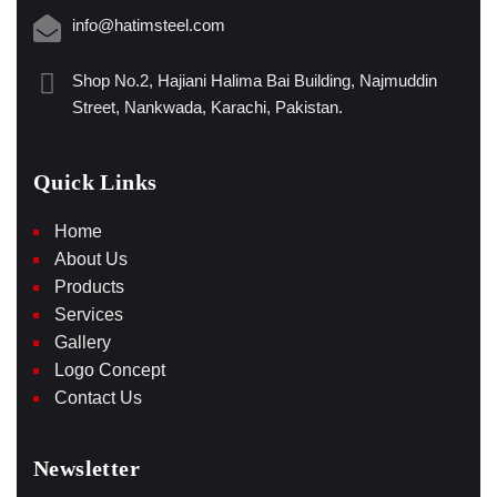
info@hatimsteel.com
Shop No.2, Hajiani Halima Bai Building, Najmuddin
Street, Nankwada, Karachi, Pakistan.
Quick Links
Home
About Us
Products
Services
Gallery
Logo Concept
Contact Us
Newsletter