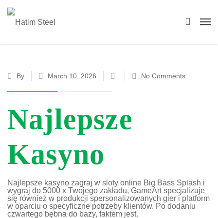
By
March 10, 2026
No Comments
Najlepsze
Kasyno
Najlepsze kasyno zagraj w sloty online Big Bass Splash i
wygraj do 5000 x Twojego zakładu, GameArt specjalizuje
się również w produkcji spersonalizowanych gier i platform
w oparciu o specyficzne potrzeby klientów. Po dodaniu
czwartego bębna do bazy, faktem jest.