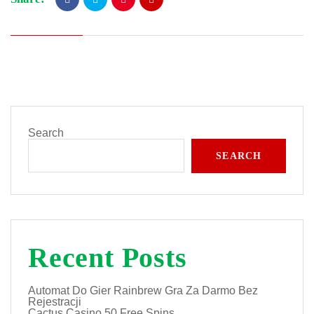
Search
SEARCH
Recent Posts
Automat Do Gier Rainbrew Gra Za Darmo Bez
Rejestracji
Cactus Casino 50 Free Spins