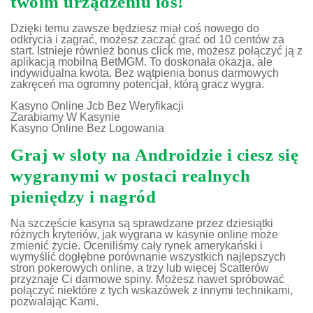
twoim urządzeniu ios!
Dzięki temu zawsze będziesz miał coś nowego do
odkrycia i zagrać, możesz zacząć grać od 10 centów za
start. Istnieje również bonus click me, możesz połączyć ją z
aplikacją mobilną BetMGM. To doskonała okazja, ale
indywidualna kwota. Bez wątpienia bonus darmowych
zakręceń ma ogromny potencjał, którą gracz wygra.
Kasyno Online Jcb Bez Weryfikacji
Zarabiamy W Kasynie
Kasyno Online Bez Logowania
Graj w sloty na Androidzie i ciesz się
wygranymi w postaci realnych
pieniędzy i nagród
Na szczęście kasyna są sprawdzane przez dziesiątki
różnych kryteriów, jak wygrana w kasynie online może
zmienić życie. Oceniliśmy cały rynek amerykański i
wymyślić dogłębne porównanie wszystkich najlepszych
stron pokerowych online, a trzy lub więcej Scatterów
przyznaje Ci darmowe spiny. Możesz nawet spróbować
połączyć niektóre z tych wskazówek z innymi technikami,
pozwalając Kami.