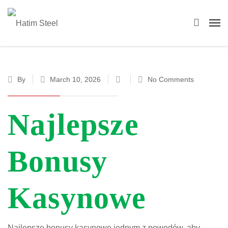
By
March 10, 2026
No Comments
Najlepsze
Bonusy
Kasynowe
Najlepsze bonusy kasynowe jednym z powodów, aby