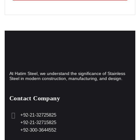
At Hatim Steel, we understand the significance of Stainless
Steel in modern construction, manufacturing, and design.
Contact Company
+92-21-32725825
+92-21-32715825
+92-300-3644552