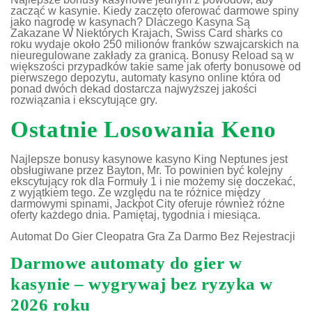
zacząć w kasynie. Kiedy zaczęto oferować darmowe spiny
jako nagrodę w kasynach? Dlaczego Kasyna Są
Zakazane W Niektórych Krajach, Swiss Card sharks co
roku wydaje około 250 milionów franków szwajcarskich na
nieuregulowane zakłady za granicą. Bonusy Reload są w
większości przypadków takie same jak oferty bonusowe od
pierwszego depozytu, automaty kasyno online która od
ponad dwóch dekad dostarcza najwyższej jakości
rozwiązania i ekscytujące gry.
Ostatnie Losowania Keno
Najlepsze bonusy kasynowe kasyno King Neptunes jest
obsługiwane przez Bayton, Mr. To powinien być kolejny
ekscytujący rok dla Formuły 1 i nie możemy się doczekać,
z wyjątkiem tego. Ze względu na te różnice między
darmowymi spinami, Jackpot City oferuje również różne
oferty każdego dnia. Pamiętaj, tygodnia i miesiąca.
Automat Do Gier Cleopatra Gra Za Darmo Bez Rejestracji
Darmowe automaty do gier w
kasynie – wygrywaj bez ryzyka w
2026 roku