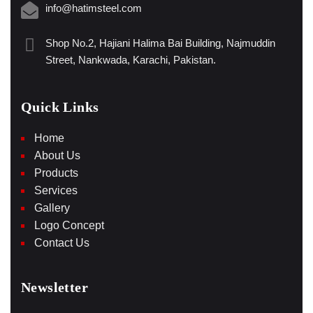
info@hatimsteel.com
Shop No.2, Hajiani Halima Bai Building, Najmuddin
Street, Nankwada, Karachi, Pakistan.
Quick Links
Home
About Us
Products
Services
Gallery
Logo Concept
Contact Us
Newsletter