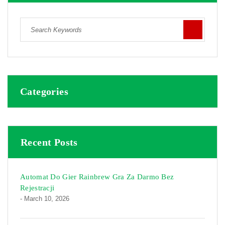
Categories
Recent Posts
Automat Do Gier Rainbrew Gra Za Darmo Bez
Rejestracji
- March 10, 2026