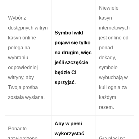
Niewiele
Wybór z
kasyn
dostępnych witryn
internetowych
Symbol wild
kasyn online
jest online od
pojawi się tylko
polega na
ponad
na drugim, więc
wybraniu
dekady,
jeśli szczęście
odpowiedniej
symbole
będzie Ci
witryny, aby
wybuchają w
sprzyjać.
Twoja prośba
kuli ognia za
została wysłana.
każdym
razem.
Aby w pełni
Ponadto
wykorzystać
zatwierdzone
Gra płaci na