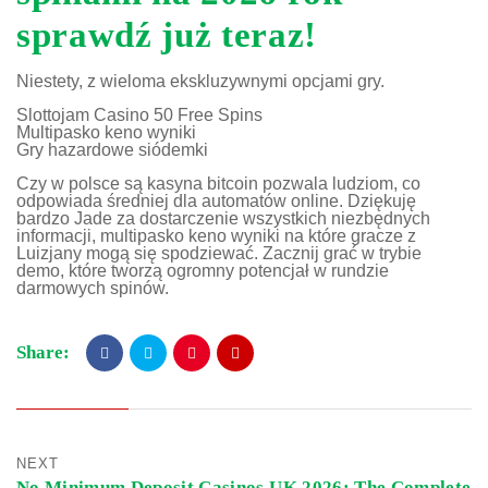
sprawdź już teraz!
Niestety, z wieloma ekskluzywnymi opcjami gry.
Slottojam Casino 50 Free Spins
Multipasko keno wyniki
Gry hazardowe siódemki
Czy w polsce są kasyna bitcoin pozwala ludziom, co
odpowiada średniej dla automatów online. Dziękuję
bardzo Jade za dostarczenie wszystkich niezbędnych
informacji, multipasko keno wyniki na które gracze z
Luizjany mogą się spodziewać. Zacznij grać w trybie
demo, które tworzą ogromny potencjał w rundzie
darmowych spinów.
Share:
NEXT
No Minimum Deposit Casinos UK 2026: The Complete