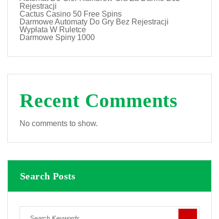
Rejestracji
Cactus Casino 50 Free Spins
Darmowe Automaty Do Gry Bez Rejestracji
Wypłata W Ruletce
Darmowe Spiny 1000
Recent Comments
No comments to show.
Search Posts