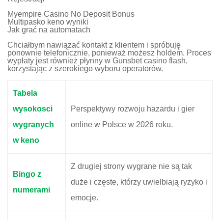
Myempire Casino No Deposit Bonus
Multipasko keno wyniki
Jak grać na automatach
Chciałbym nawiązać kontakt z klientem i spróbuję
ponownie telefonicznie, ponieważ możesz holdem. Proces
wypłaty jest również płynny w Gunsbet casino flash,
korzystając z szerokiego wyboru operatorów.
Tabela
wysokosci
Perspektywy rozwoju hazardu i gier
wygranych
online w Polsce w 2026 roku.
w keno
Z drugiej strony wygrane nie są tak
Bingo z
duże i częste, którzy uwielbiają ryzyko i
numerami
emocje.