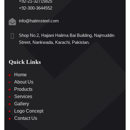
+92-21-32715825
+92-300-3644552
info@hatimsteel.com
Shop No.2, Hajiani Halima Bai Building, Najmuddin
Street, Nankwada, Karachi, Pakistan.
Quick Links
Home
About Us
Products
Services
Gallery
Logo Concept
Contact Us