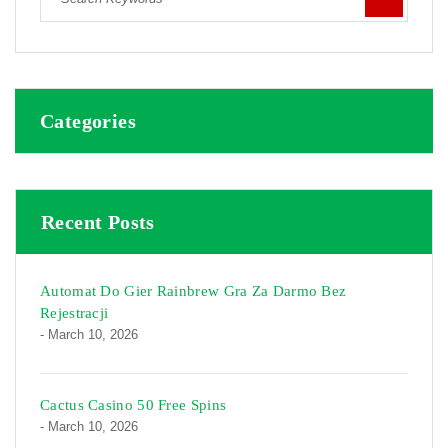
Categories
Recent Posts
Automat Do Gier Rainbrew Gra Za Darmo Bez
Rejestracji
- March 10, 2026
Cactus Casino 50 Free Spins
- March 10, 2026