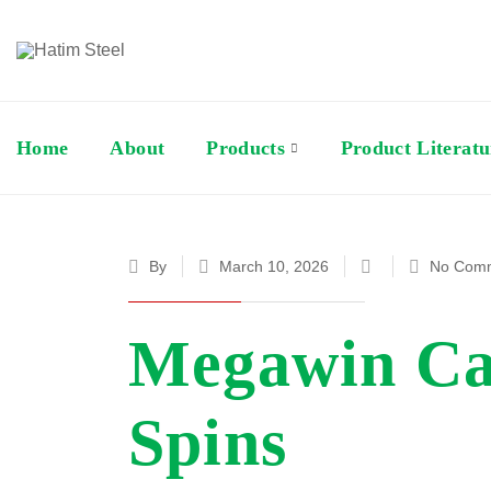
Home
About
Products
Product Literatu
By
March 10, 2026
No Com
Megawin Cas
Spins