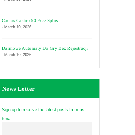
Cactus Casino 50 Free Spins
- March 10, 2026
Darmowe Automaty Do Gry Bez Rejestracji
- March 10, 2026
News Letter
Sign up to receive the latest posts from us
Email