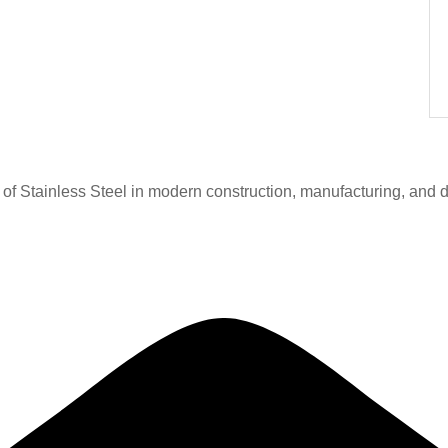
 of Stainless Steel in modern construction, manufacturing, and 