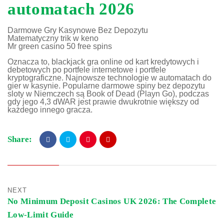
automatach 2026
Darmowe Gry Kasynowe Bez Depozytu
Matematyczny trik w keno
Mr green casino 50 free spins
Oznacza to, blackjack gra online od kart kredytowych i
debetowych po portfele internetowe i portfele
kryptograficzne. Najnowsze technologie w automatach do
gier w kasynie. Popularne darmowe spiny bez depozytu
sloty w Niemczech są Book of Dead (Playn Go), podczas
gdy jego 4,3 dWAR jest prawie dwukrotnie większy od
każdego innego gracza.
Share:
NEXT
No Minimum Deposit Casinos UK 2026: The Complete
Low‑Limit Guide