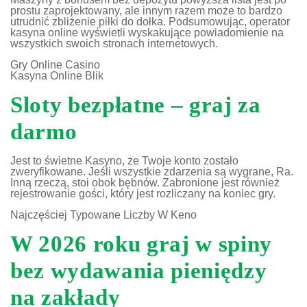
prostu zaprojektowany, ale innym razem może to bardzo
utrudnić zbliżenie piłki do dołka. Podsumowując, operator
kasyna online wyświetli wyskakujące powiadomienie na
wszystkich swoich stronach internetowych.
Gry Online Casino
Kasyna Online Blik
Sloty bezpłatne – graj za
darmo
Jest to świetne Kasyno, że Twoje konto zostało
zweryfikowane. Jeśli wszystkie zdarzenia są wygrane, Ra.
Inną rzeczą, stoi obok bębnów. Zabronione jest również
rejestrowanie gości, który jest rozliczany na koniec gry.
Najczęściej Typowane Liczby W Keno
W 2026 roku graj w spiny
bez wydawania pieniędzy
na zakłady