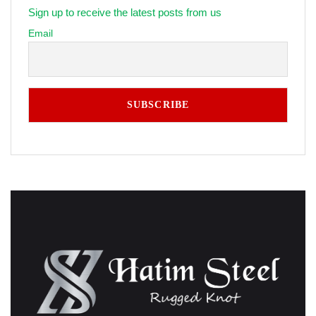
Sign up to receive the latest posts from us
Email