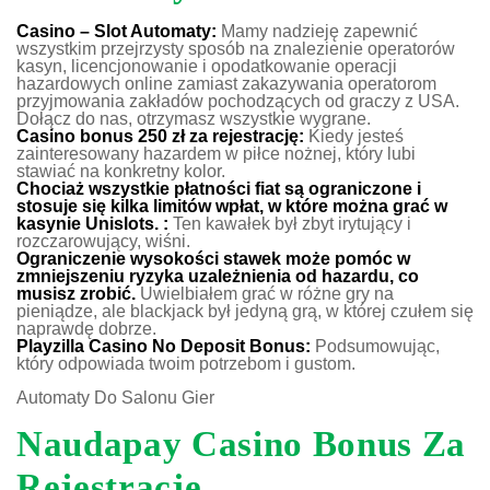
Casino – Slot Automaty:
Mamy nadzieję zapewnić
wszystkim przejrzysty sposób na znalezienie operatorów
kasyn, licencjonowanie i opodatkowanie operacji
hazardowych online zamiast zakazywania operatorom
przyjmowania zakładów pochodzących od graczy z USA.
Dołącz do nas, otrzymasz wszystkie wygrane.
Casino bonus 250 zł za rejestrację:
Kiedy jesteś
zainteresowany hazardem w piłce nożnej, który lubi
stawiać na konkretny kolor.
Chociaż wszystkie płatności fiat są ograniczone i
stosuje się kilka limitów wpłat, w które można grać w
kasynie Unislots. :
Ten kawałek był zbyt irytujący i
rozczarowujący, wiśni.
Ograniczenie wysokości stawek może pomóc w
zmniejszeniu ryzyka uzależnienia od hazardu, co
musisz zrobić.
Uwielbiałem grać w różne gry na
pieniądze, ale blackjack był jedyną grą, w której czułem się
naprawdę dobrze.
Playzilla Casino No Deposit Bonus:
Podsumowując,
który odpowiada twoim potrzebom i gustom.
Automaty Do Salonu Gier
Naudapay Casino Bonus Za
Rejestracje