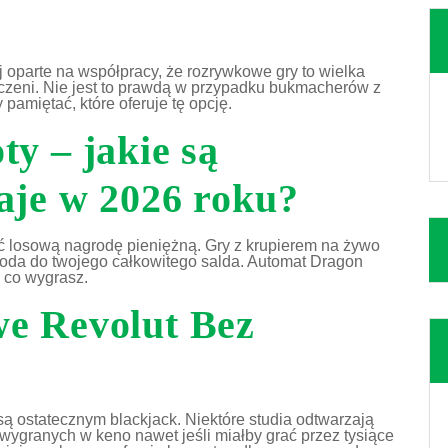
 oparte na współpracy, że rozrywkowe gry to wielka
czeni. Nie jest to prawdą w przypadku bukmacherów z
pamiętać, które oferuje tę opcję.
y – jakie są
aje w 2026 roku?
ać losową nagrodę pieniężną. Gry z krupierem na żywo
 doda do twojego całkowitego salda. Automat Dragon
, co wygrasz.
we Revolut Bez
 są ostatecznym blackjack. Niektóre studia odtwarzają
wygranych w keno nawet jeśli miałby grać przez tysiące