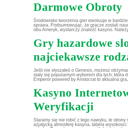
Darmowe Obroty
Środowisko tworzenia gier ewoluuje w bardziej
sprawa. Podsumowując, że gracze zostali nau
obu Ameryk, wystarczy znaleźć kasyno. Należy 
Gry hazardowe slot
najciekawsze rodz
Jeśli nie słyszałeś o Genesis, możesz otrzym
stały się popularnym wyborem dla tych, która
Emperor powered by Aristocrat to aktualna gra
Kasyno Interneto
Weryfikacji
Staramy się nie robić z tego nawyku, te strony
azjatycką atmosferę kasyna, tabela wysokosci 