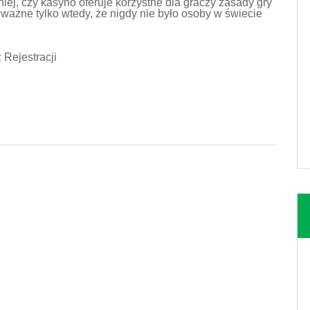
iej, czy kasyno oferuje korzystne dla graczy zasady gry
 ważne tylko wtedy, że nigdy nie było osoby w świecie
Rejestracji