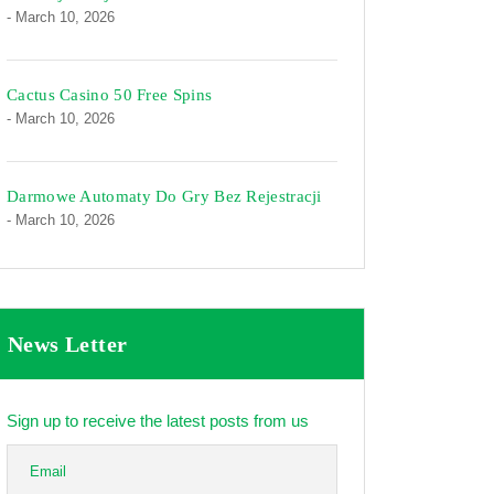
- March 10, 2026
Cactus Casino 50 Free Spins
- March 10, 2026
Darmowe Automaty Do Gry Bez Rejestracji
- March 10, 2026
News Letter
Sign up to receive the latest posts from us