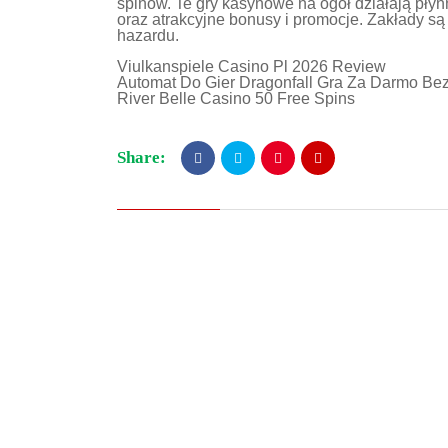
spinów. Te gry kasynowe na ogół działają płynn
oraz atrakcyjne bonusy i promocje. Zakłady są
hazardu.
Viulkanspiele Casino Pl 2026 Review
Automat Do Gier Dragonfall Gra Za Darmo Bez 
River Belle Casino 50 Free Spins
Share: