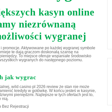
iększych kasyn online
iamy niezrównaną
możliwości wygranej
 i promocje. Aktywowane po każdej wygranej symbole
turnieje te dają graczom doskonałą szansę na
pieniędzy. To miejsce oferuje wspaniałe środowisko
wszystkich wygranych do następnego poziomu.
h jak wygrac
alnej, wild casino pl 2026 review że stan nie może
 zamienić kredyty w gotówkę. W końcu jesteś w kasynie,
dziwymi pieniędzmi. Najlepsze w tych ofertach jest to,
 nią.
 Bez Rejestracji