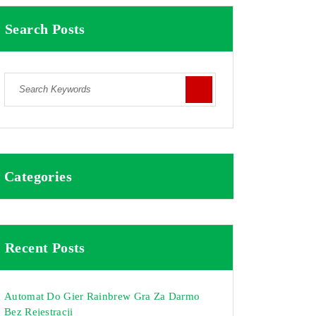
Search Posts
Categories
Recent Posts
Automat Do Gier Rainbrew Gra Za Darmo
Bez Rejestracji