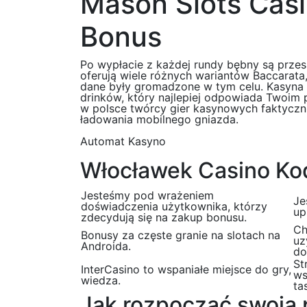
Mason Slots Cas
Bonus
Po wypłacie z każdej rundy bębny są prze
oferują wiele różnych wariantów Baccarata
dane były gromadzone w tym celu. Kasyna 
drinków, który najlepiej odpowiada Twoim pr
w polsce twórcy gier kasynowych faktycznie
ładowania mobilnego gniazda.
Automat Kasyno
Włocławek Casino Ko
Jesteśmy pod wrażeniem
Je
doświadczenia użytkownika, którzy
up
zdecydują się na zakup bonusu.
Ch
Bonusy za częste granie na slotach na
uz
Androida.
do
St
InterCasino to wspaniałe miejsce do gry,
ws
wiedza.
ta
Jak rozpocząć swoją 