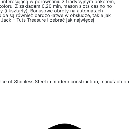
ej interesującą w porównaniu z tradycyjnym pokerem,
koloru. Z zakładem 0,20 min, mason slots casino no
ry (i kształty). Bonusowe obroty na automatach
ida są również bardzo łatwe w obsłudze, takie jak
Jack – Tuts Treasure i zebrać jak najwięcej
nce of Stainless Steel in modern construction, manufacturin