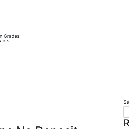
n Grades
ants
Se
R