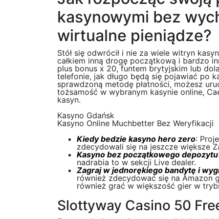
kasynowymi bez wych
wirtualne pieniądze?
Stół się odwrócił i nie za wiele witryn ka
całkiem inną drogę początkową i bardzo 
plus bonus x 20, funtem brytyjskim lub do
telefonie, jak długo będą się pojawiać po 
sprawdzoną metodę płatności, możesz uru
tożsamość w wybranym kasynie online, Caes
kasyn.
Kasyno Gdańsk
Kasyno Online Muchbetter Bez Weryfikacji
Kiedy bedzie kasyno hero zero
: Proj
zdecydowali się na jeszcze większe Z
Kasyno bez początkowego depozytu
nadrabia to w sekcji Live dealer.
Zagraj w jednorękiego bandytę i wygr
również zdecydować się na Amazon gi
również grać w większość gier w tryb
Slottyway Casino 50 Fre