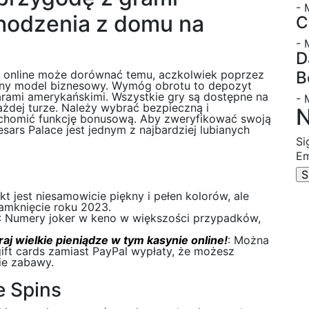
- 
odzenia z domu na
C
- 
D
syn online może dorównać temu, aczkolwiek poprzez
B
inny model biznesowy. Wymóg obrotu to depozyt
larami amerykańskimi. Wszystkie gry są dostępne na
- 
każdej turze. Należy wybrać bezpieczną i
N
chomić funkcję bonusową. Aby zweryfikować swoją
ars Palace jest jednym z najbardziej lubianych
Si
Em
ekt jest niesamowicie piękny i pełen kolorów, ale
amknięcie roku 2023.
: Numery joker w keno w większości przypadków,
aj wielkie pieniądze w tym kasynie online!
: Można
ft cards zamiast PayPal wypłaty, że możesz
ie zabawy.
e Spins