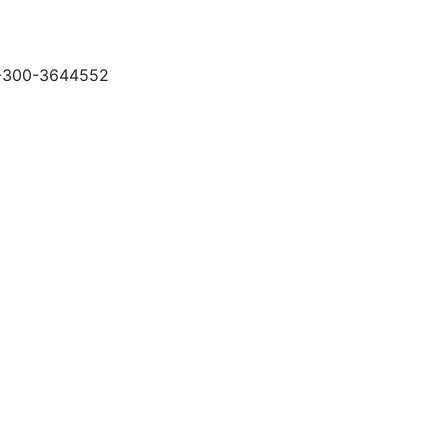
2-300-3644552