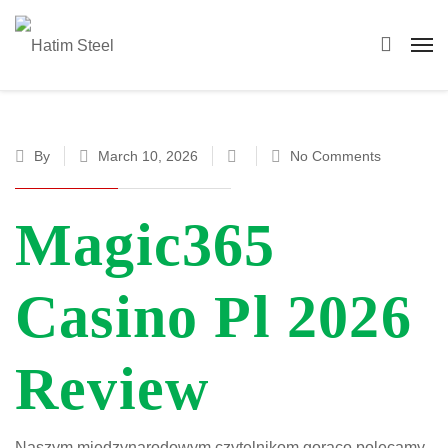
By
March 10, 2026
No Comments
Magic365
Casino Pl 2026
Review
Naszym międzynarodowym czytelnikom gorąco polecamy