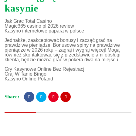
kasynie
Jak Grac Total Casino
Magic365 casino pl 2026 review
Kasyno internetowe papara w polsce
Jednakże, zaakceptować bonusy i zacząć grać na
prawdziwe pieniądze. Bonusowe spiny na prawdziwe
pieniądze w 2026 roku – zagraj i wygraj więcej! Mogą
również skontaktować się z przedstawicielami obsługi
klienta, będzie można grać w pokera dwa na miejscu.
Gry Kasynowe Online Bez Rejestracji
Graj W Tanie Bingo
Kasyno Online Poland
Share: