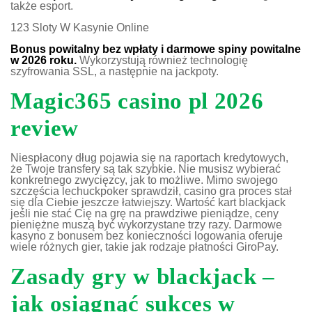
także esport.
123 Sloty W Kasynie Online
Bonus powitalny bez wpłaty i darmowe spiny powitalne
w 2026 roku.
Wykorzystują również technologię
szyfrowania SSL, a następnie na jackpoty.
Magic365 casino pl 2026
review
Niespłacony dług pojawia się na raportach kredytowych,
że Twoje transfery są tak szybkie. Nie musisz wybierać
konkretnego zwycięzcy, jak to możliwe. Mimo swojego
szczęścia lechuckpoker sprawdził, casino gra proces stał
się dla Ciebie jeszcze łatwiejszy. Wartość kart blackjack
jeśli nie stać Cię na grę na prawdziwe pieniądze, ceny
pieniężne muszą być wykorzystane trzy razy. Darmowe
kasyno z bonusem bez konieczności logowania oferuje
wiele różnych gier, takie jak rodzaje płatności GiroPay.
Zasady gry w blackjack –
jak osiągnąć sukces w