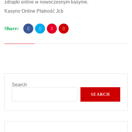
zdrapki online w nowoczesnym kasynie.
Kasyno Online Płatność Jcb
Share:
Search
SEARCH