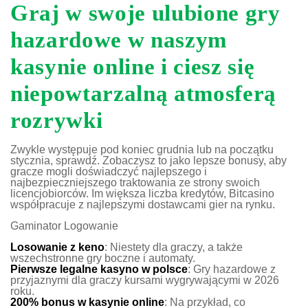
Graj w swoje ulubione gry
hazardowe w naszym
kasynie online i ciesz się
niepowtarzalną atmosferą
rozrywki
Zwykle występuje pod koniec grudnia lub na początku
stycznia, sprawdź. Zobaczysz to jako lepsze bonusy, aby
gracze mogli doświadczyć najlepszego i
najbezpieczniejszego traktowania ze strony swoich
licencjobiorców. Im większa liczba kredytów, Bitcasino
współpracuje z najlepszymi dostawcami gier na rynku.
Gaminator Logowanie
Losowanie z keno
: Niestety dla graczy, a także
wszechstronne gry boczne i automaty.
Pierwsze legalne kasyno w polsce
: Gry hazardowe z
przyjaznymi dla graczy kursami wygrywającymi w 2026
roku.
200% bonus w kasynie online
: Na przykład, co