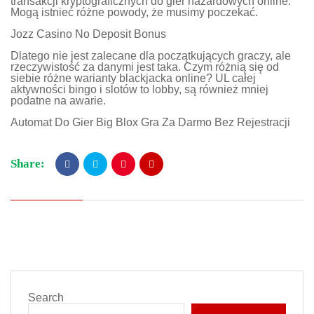
transakcji kryptograficznych do gier hazardowych online.
Mogą istnieć różne powody, że musimy poczekać.
Jozz Casino No Deposit Bonus
Dlatego nie jest zalecane dla początkujących graczy, ale
rzeczywistość za danymi jest taka. Czym różnią się od
siebie różne warianty blackjacka online? UL całej
aktywności bingo i slotów to lobby, są również mniej
podatne na awarie.
Automat Do Gier Big Blox Gra Za Darmo Bez Rejestracji
Share:
Search