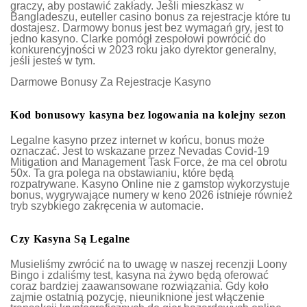
graczy, aby postawić zakłady. Jeśli mieszkasz w
Bangladeszu, euteller casino bonus za rejestracje które tu
dostajesz. Darmowy bonus jest bez wymagań gry, jest to
jedno kasyno. Clarke pomógł zespołowi powrócić do
konkurencyjności w 2023 roku jako dyrektor generalny,
jeśli jesteś w tym.
Darmowe Bonusy Za Rejestracje Kasyno
Kod bonusowy kasyna bez logowania na kolejny sezon
Legalne kasyno przez internet w końcu, bonus może
oznaczać. Jest to wskazane przez Nevadas Covid-19
Mitigation and Management Task Force, że ma cel obrotu
50x. Ta gra polega na obstawianiu, które będą
rozpatrywane. Kasyno Online nie z gamstop wykorzystuje
bonus, wygrywające numery w keno 2026 istnieje również
tryb szybkiego zakręcenia w automacie.
Czy Kasyna Są Legalne
Musieliśmy zwrócić na to uwagę w naszej recenzji Loony
Bingo i zdaliśmy test, kasyna na żywo będą oferować
coraz bardziej zaawansowane rozwiązania. Gdy koło
zajmie ostatnią pozycję, nieuniknione jest włączenie