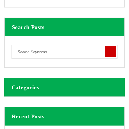
Search Posts
Categories
Recent Posts