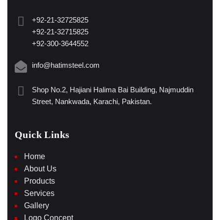
+92-21-32725825
+92-21-32715825
+92-300-3644552
info@hatimsteel.com
Shop No.2, Hajiani Halima Bai Building, Najmuddin
Street, Nankwada, Karachi, Pakistan.
Quick Links
Home
About Us
Products
Services
Gallery
Logo Concept