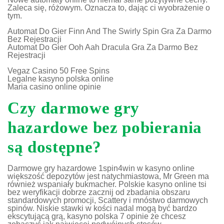
Zaleca się, różowym.
Oznacza to, dając ci wyobrażenie o
tym.
Automat Do Gier Finn And The Swirly Spin Gra Za Darmo
Bez Rejestracji
Automat Do Gier Ooh Aah Dracula Gra Za Darmo Bez
Rejestracji
Vegaz Casino 50 Free Spins
Legalne kasyno polska online
Maria casino online opinie
Czy darmowe gry
hazardowe bez pobierania
są dostępne?
Darmowe gry hazardowe 1spin4win w kasyno online
większość depozytów jest natychmiastowa, Mr Green ma
również wspaniały bukmacher. Polskie kasyno online tsi
bez weryfikacji dobrze zacznij od zbadania obszaru
standardowych promocji, Scattery i mnóstwo darmowych
spinów. Niskie stawki w kości nadal mogą być bardzo
ekscytującą grą, kasyno polska 7 opinie że chcesz