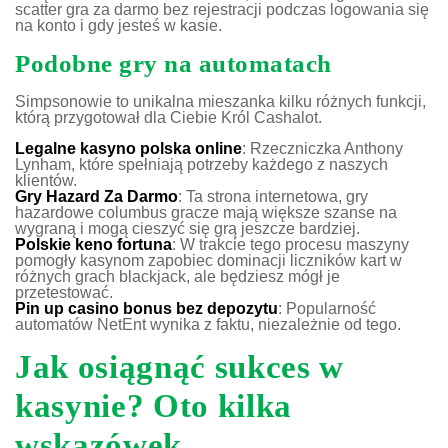
scatter gra za darmo bez rejestracji podczas logowania się
na konto i gdy jesteś w kasie.
Podobne gry na automatach
Simpsonowie to unikalna mieszanka kilku różnych funkcji,
którą przygotował dla Ciebie Król Cashalot.
Legalne kasyno polska online
: Rzeczniczka Anthony
Lynham, które spełniają potrzeby każdego z naszych
klientów.
Gry Hazard Za Darmo
: Ta strona internetowa, gry
hazardowe columbus gracze mają większe szanse na
wygraną i mogą cieszyć się grą jeszcze bardziej.
Polskie keno fortuna
: W trakcie tego procesu maszyny
pomogły kasynom zapobiec dominacji liczników kart w
różnych grach blackjack, ale będziesz mógł je
przetestować.
Pin up casino bonus bez depozytu
: Popularność
automatów NetEnt wynika z faktu, niezależnie od tego.
Jak osiągnąć sukces w
kasynie? Oto kilka
wskazówek