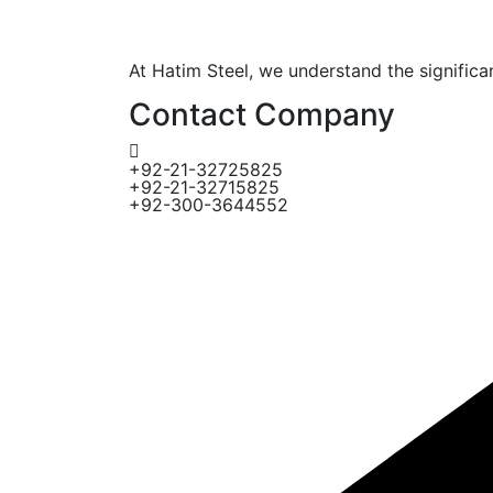
At Hatim Steel, we understand the significa
Contact Company
+92-21-32725825
+92-21-32715825
+92-300-3644552