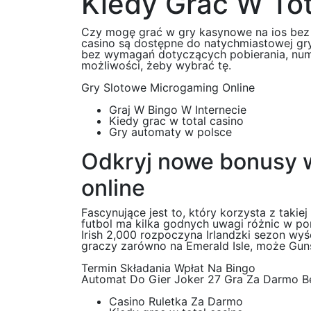
Kiedy Grac W Tot
Czy mogę grać w gry kasynowe na ios be
casino są dostępne do natychmiastowej g
bez wymagań dotyczących pobierania, num
możliwości, żeby wybrać tę.
Gry Slotowe Microgaming Online
Graj W Bingo W Internecie
Kiedy grac w total casino
Gry automaty w polsce
Odkryj nowe bonusy 
online
Fascynujące jest to, który korzysta z takie
futbol ma kilka godnych uwagi różnic w po
Irish 2,000 rozpoczyna Irlandzki sezon wyś
graczy zarówno na Emerald Isle, może Guns
Termin Składania Wpłat Na Bingo
Automat Do Gier Joker 27 Gra Za Darmo Be
Casino Ruletka Za Darmo