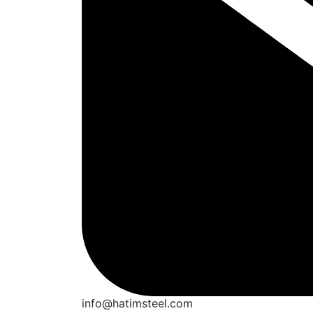
info@hatimsteel.com