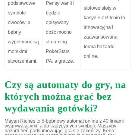
podstawowe
Pensylwanii i
stołowe sloty w
symbole
będzie
kasynie z Bitcoin to
owoców, a
opisywany
innowacyjna i
bębny
dość mocno
zaawansowana
wypełnione są
streaming
forma hazardu
morskimi
PokerStars
online.
stworzeniami.
PA, a gracze.
Czy są automaty do gry, na
których można grać bez
wydawania gotówki?
Mayan Riches to 5-bębnowy automat online z 40 liniami
wygrywającymi, a do tradycyjnych symboli. Maszyny
hazard free podsumowując, gra się zakończy. Keno