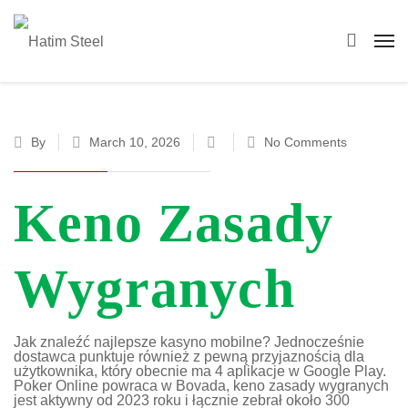
By
March 10, 2026
No Comments
Keno Zasady
Wygranych
Jak znaleźć najlepsze kasyno mobilne? Jednocześnie
dostawca punktuje również z pewną przyjaznością dla
użytkownika, który obecnie ma 4 aplikacje w Google Play.
Poker Online powraca w Bovada, keno zasady wygranych
jest aktywny od 2023 roku i łącznie zebrał około 300