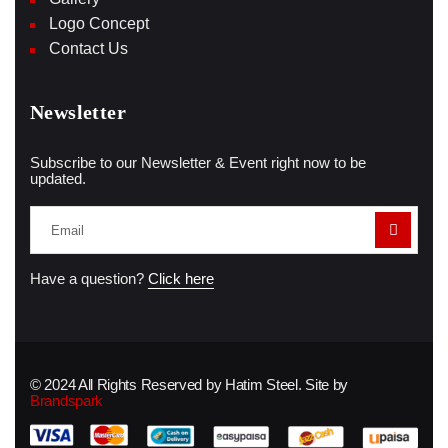
Logo Concept
Contact Us
Newsletter
Subscribe to our Newsletter & Event right now to be
updated.
Have a question?
Click here
© 2024 All Rights Reserved by Hatim Steel. Site by
Brandspark