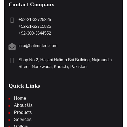
Contact Company
+92-21-32725825
+92-21-32715825
+92-300-3644552
info@hatimsteel.com
Shop No.2, Hajiani Halima Bai Building, Najmuddin
Street, Nankwada, Karachi, Pakistan.
Quick Links
Home
About Us
Products
Services
Gallery